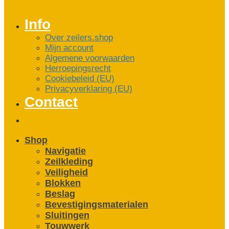
Info
Over zeilers.shop
Mijn account
Algemene voorwaarden
Herroepingsrecht
Cookiebeleid (EU)
Privacyverklaring (EU)
Contact
Shop
Navigatie
Zeilkleding
Veiligheid
Blokken
Beslag
Bevestigings­­materialen
Sluitingen
Touwwerk