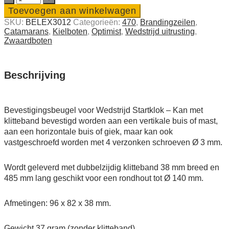
beugel
Toevoegen aan winkelwagen
voor
SKU:
BELEX3012
Categorieën:
470
,
Branding­­­zeilen
,
Wedstrijd
Catamarans
,
Kielboten
,
Optimist
,
Wedstrijd uitrusting
,
Startklok
Zwaard­boten
quantity
Beschrijving
Bevestigingsbeugel voor Wedstrijd Startklok – Kan met
klitteband bevestigd worden aan een vertikale buis of mast,
aan een horizontale buis of giek, maar kan ook
vastgeschroefd worden met 4 verzonken schroeven Ø 3 mm.
Wordt geleverd met dubbelzijdig klitteband 38 mm breed en
485 mm lang geschikt voor een rondhout tot Ø 140 mm.
Afmetingen: 96 x 82 x 38 mm.
Gewicht 37 gram (zonder klitteband)