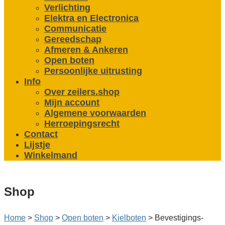
Verlichting
Elektra en Electronica
Communicatie
Gereedschap
Afmeren & Ankeren
Open boten
Persoonlijke uitrusting
Info
Over zeilers.shop
Mijn account
Algemene voorwaarden
Herroepingsrecht
Contact
Lijstje
Winkelmand
Shop
Home
>
Shop
>
Open boten
>
Kielboten
>
Bevestigings­