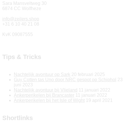
Sara Mansveltweg 30
6874 CC Wolfheze
info@zeilers.shop
+31 6 10 40 21 08
KvK 09087555
Tips & Tricks
Nachtelijk avontuur op Sark
20 februari 2025
Guy Cotten tas Uno door NRC gespot op Schiphol
23
juni 2023
Nachtelijk avontuur bij Vlieland
11 januari 2022
Ankerperikelen bij Brancaster
11 januari 2022
Ankerperikelen bij het Isle of Wight
19 april 2021
Shortlinks