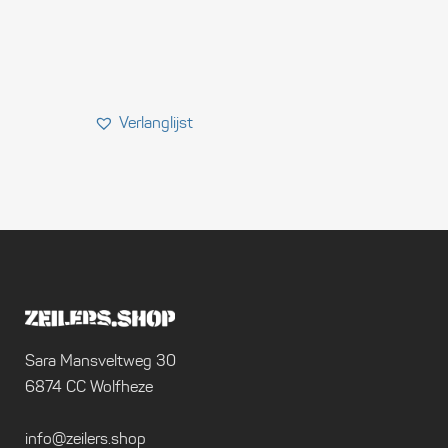
Sara Mansveltweg 30
6874 CC Wolfheze
info@zeilers.shop