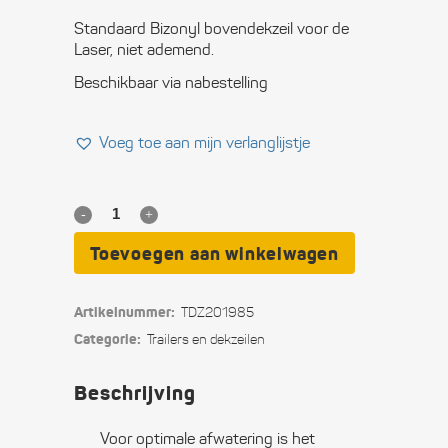
Standaard Bizonyl bovendekzeil voor de
Laser, niet ademend.
Beschikbaar via nabestelling
Voeg toe aan mijn verlanglijstje
Bovendekzeil
Laser
Toevoegen aan winkelwagen
quantity
Artikelnummer:
TDZ201985
Categorie:
Trailers en dekzeilen
Beschrijving
Voor optimale afwatering is het