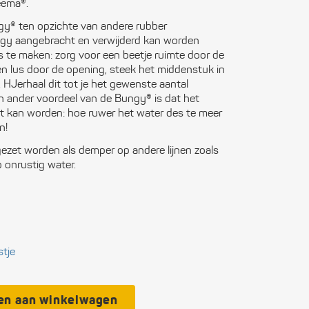
eema®.
ctronica
gy® ten opzichte van andere rubber
ngy aangebracht en verwijderd kan worden
n boten
s te maken: zorg voor een beetje ruimte door de
een lus door de opening, steek het middenstuk in
ligheid
k. HJerhaal dit tot je het gewenste aantal
 ander voordeel van de Bungy® is dat het
itingen
t kan worden: hoe ruwer het water des te meer
n!
municatie
zet worden als demper op andere lijnen zoals
 onrustig water.
soonlijke
rusting
kken
wwerk
stje
eedschap
en aan winkelwagen