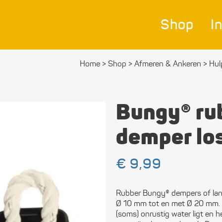
Shop
I
Home
>
Shop
>
Afmeren & Ankeren
>
Hul
Nav
Bes
Bungy® ru
Ver
demper lo
Afm
€
9,99
Zei
Bev
Rubber Bungy® dempers of land
mat
Ø 10 mm tot en met Ø 20 mm. B
(soms) onrustig water ligt en h
Ele