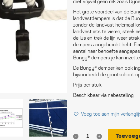
met vrijwel geen rek zoals Dyn
Ele
Het grote voordeel van de Bun
landvastdempers is dat de Bu
Ope
zonder de landvast helemaal lo
landvast iets te vieren, steek 
Vei
de lus en trek de lijn weer stra
dempers aangebracht hebt. Een
Slu
aantal naar behoefte aangepas
Bungy® dempers je kan inzette
Com
De Bungy® demper kan ook inge
bijvoorbeeld de grootschoot op
Per
uit
Prijs per stuk.
Beschikbaar via nabestelling
Blo
Tou
Voeg toe aan mijn verlanglij
Ger
Toevoeg
Bungy®