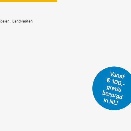
f en hars
,
ddelen
Landvasten