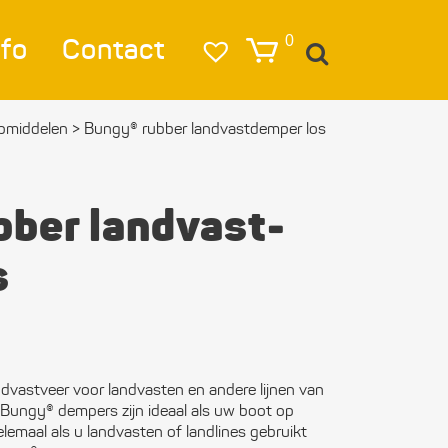
nfo
Contact
0
p­middelen
>
Bungy® rubber landvast­demper los
igatie
lag
bber landvast­
lichting
s
eren & Ankeren
lkleding
estigings­­
vastveer voor landvasten en andere lijnen van
erialen
ungy® dempers zijn ideaal als uw boot op
elemaal als u landvasten of landlines gebruikt
ktra en