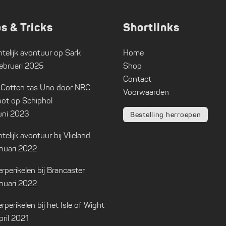
ps & Tricks
Shortlinks
telijk avontuur op Sark
Home
ebruari 2025
Shop
Contact
 Cotten tas Uno door NRC
Voorwaarden
ot op Schiphol
uni 2023
Bestelling herroepen
telijk avontuur bij Vlieland
anuari 2022
rperikelen bij Brancaster
anuari 2022
rperikelen bij het Isle of Wight
pril 2021