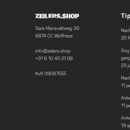
Ti
Sara Mansveltweg 30
Nach
6874 CC Wolfheze
20 f
Guy
info@zeilers.shop
gesp
+31 6 10 40 21 08
23 j
KvK 09087555
Nach
11 j
Anke
11 j
Anke
19 a