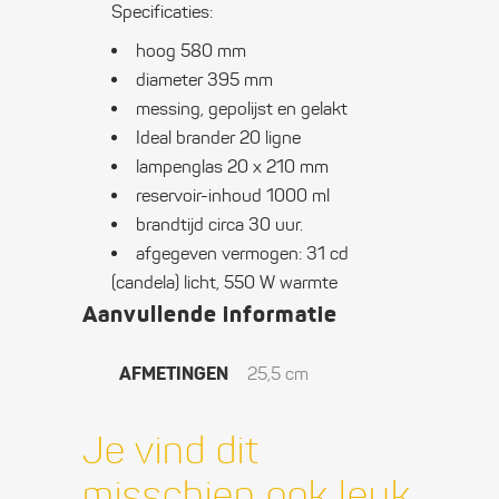
Specificaties:
hoog 580 mm
diameter 395 mm
messing, gepolijst en gelakt
Ideal brander 20 ligne
lampenglas 20 x 210 mm
reservoir-inhoud 1000 ml
brandtijd circa 30 uur.
afgegeven vermogen: 31 cd
(candela) licht, 550 W warmte
Aanvullende informatie
AFMETINGEN
25,5 cm
Je vind dit
misschien ook leuk