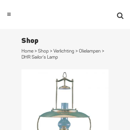
0
Shop
Home
>
Shop
>
Verlichting
>
Olie­lampen
>
DHR Sailor’s Lamp