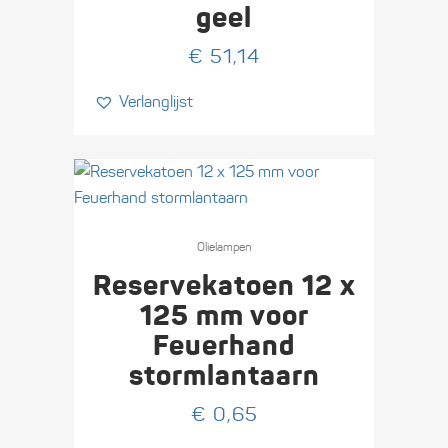
geel
€
51,14
Verlanglijst
Olie­lampen
Reservekatoen 12 x
125 mm voor
Feuerhand
stormlantaarn
€
0,65