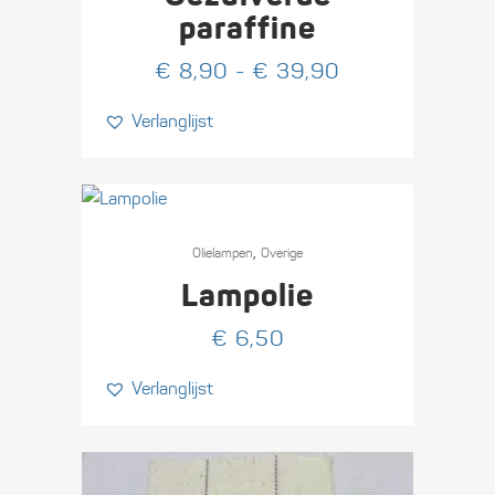
meerdere
paraffine
variaties.
Prijsklasse:
€
8,90
-
€
39,90
Deze
€ 8,90
optie
Verlanglijst
tot
kan
€ 39,90
gekozen
worden
op
de
,
Olie­lampen
Overige
productpagina
Lampolie
€
6,50
Verlanglijst