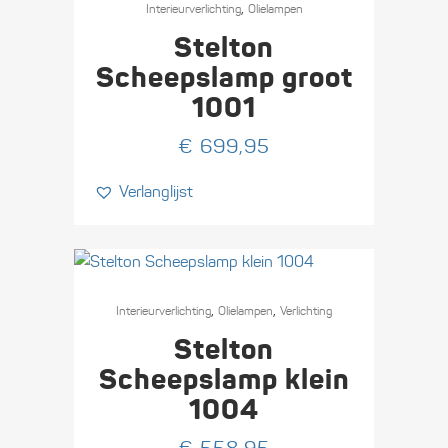
,
Interieur­verlichting
Olie­lampen
Stelton
Scheepslamp groot
1001
€
699,95
Verlanglijst
,
,
Interieur­verlichting
Olie­lampen
Verlichting
Stelton
Scheepslamp klein
1004