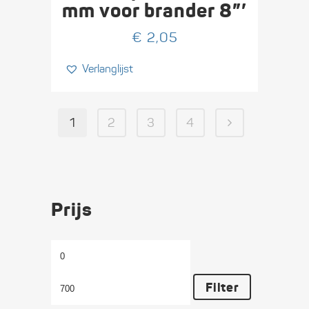
mm voor brander 8”’
€
2,05
Verlanglijst
1
2
3
4
Prijs
Min.
Max.
prijs
prijs
Filter