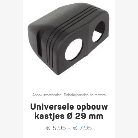
Dit
,
product
Aansluit­materialen
Schakel­­panelen en meters
heeft
Universele opbouw
meerdere
kastjes Ø 29 mm
variaties.
Prijsklasse:
€
5,95
-
€
7,95
Deze
€ 5,95
optie