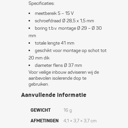
Specificaties:
meetbereik 5 – 15 V
schroefdraad Ø 28,5 x 1,5 mm
boring t.b.v. montage Ø 29 – Ø 30
mm
totale lengte 41 mm
geschikt voor montage op schot tot
20 mm dik
diameter flens Ø 37 mm
Voor veilige inbouw adviseren wij de
aanbevolen isolerende dop te
gebruiken.
Aanvullende informatie
GEWICHT
16 g
AFMETINGEN
4,1 × 3,7 × 3,7 cm