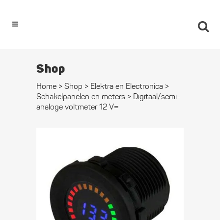
0
Shop
Home
>
Shop
>
Elektra en Electronica
>
Schakel­­panelen en meters
>
Digitaal/semi-
analoge voltmeter 12 V=