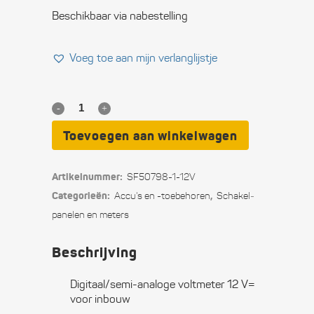
Beschikbaar via nabestelling
Voeg toe aan mijn verlanglijstje
Digitaal/semi-
analoge
Toevoegen aan winkelwagen
voltmeter
Artikelnummer:
SF50798-1-12V
12
Categorieën:
,
Accu's en -toebehoren
Schakel­­
V=
panelen en meters
quantity
Beschrijving
Digitaal/semi-analoge voltmeter 12 V=
voor inbouw