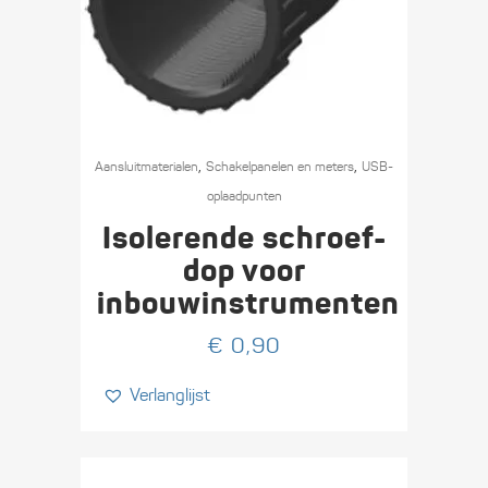
,
,
Aansluit­materialen
Schakel­­panelen en meters
USB-
oplaad­punten
Isolerende schroef-
dop voor
inbouwinstrumenten
€
0,90
Verlanglijst