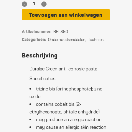
Duralac
Green
Toevoegen aan winkelwagen
anti-
Artikelnummer:
BEL850
corrosie
Categorieën:
,
Onderhouds­middelen
Techniek
pasta
Beschrijving
quantity
Duralac Green anti-corrosie pasta
Specificaties:
trizinc bis (orthophosphate); zinc
oxide
contains cobalt bis (2-
ethylhexanoate, phtalic anhydride)
may produce an allergic reaction
may cause an allergic skin reaction