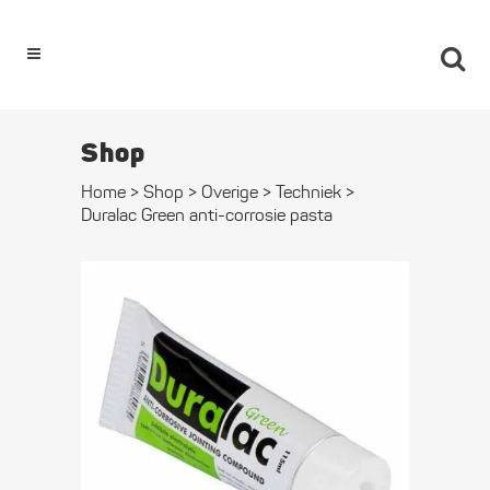
0
Shop
Home
>
Shop
>
Overige
>
Techniek
>
Duralac Green anti-corrosie pasta