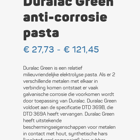
Duralac Green
anti-corrosie
pasta
Prijsklass
€
27,73
-
€
121,45
€ 27,73
tot
€ 121,45
Duralac Green is een relatief
milieuvriendelijke elektrolyse pasta. Als er 2
verschillende metalen met elkaar in
verbinding komen ontstaat er vaak
galvanische corrosie die voorkomen wordt
door toepassing van Duralac. Duralac Green
voldoet aan de specificatie DTD 369B, die
DTD 369A heeft vervangen. Duralac Green
heeft uitstekende
beschermingseigenschappen voor metalen
in contact met hout, synthetische hars