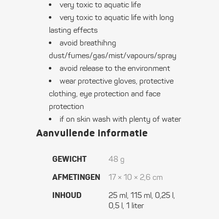
very toxic to aquatic life
very toxic to aquatic life with long
lasting effects
avoid breathihng
dust/fumes/gas/mist/vapours/spray
avoid release to the environment
wear protective gloves, protective
clothing, eye protection and face
protection
if on skin wash with plenty of water
Aanvullende informatie
GEWICHT
48 g
AFMETINGEN
17 × 10 × 2,6 cm
INHOUD
25 ml, 115 ml, 0,25 l,
0,5 l, 1 liter