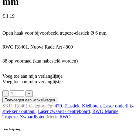
mm
€
1,19
Open haak voor bijvoorbeeld trapeze-elastiek Ø 6 mm.
RWO R8401, Nuova Rade Art 4800
88 op voorraad (kan nabesteld worden)
Voeg toe aan mijn verlanglijstje
Voeg toe aan mijn verlanglijstje
Elastiekhaak
open
Toevoegen aan winkelwagen
voor
SKU:
R8401
Categorieën:
470
,
Elastiek
,
Kielboten
,
Laser onderlijk­
Ø
strekker / outhaul
,
Laser zwaard / centreboard
,
RWO Marine
,
6
Trapeze
,
Zwaard­boten
Merk:
RWO
mm
quantity
Beschrijving