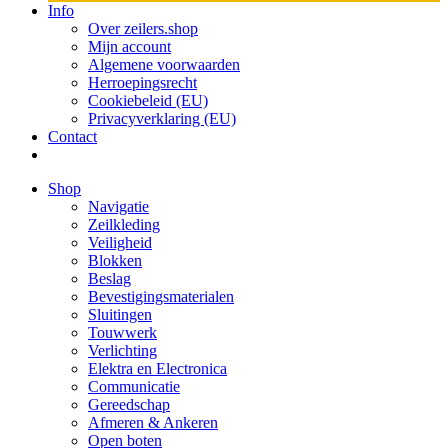
Info
Over zeilers.shop
Mijn account
Algemene voorwaarden
Herroepingsrecht
Cookiebeleid (EU)
Privacyverklaring (EU)
Contact
Shop
Navigatie
Zeilkleding
Veiligheid
Blokken
Beslag
Bevestigings­­materialen
Sluitingen
Touwwerk
Verlichting
Elektra en Electronica
Communicatie
Gereedschap
Afmeren & Ankeren
Open boten