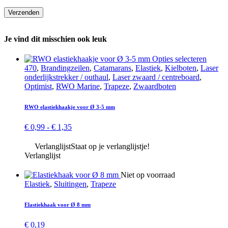
Je vind dit misschien ook leuk
Dit
Opties selecteren
produc
470
,
Branding­­­zeilen
,
Catamarans
,
Elastiek
,
Kielboten
,
Laser
heeft
onderlijk­strekker / outhaul
,
Laser zwaard / centreboard
,
meerd
Optimist
,
RWO Marine
,
Trapeze
,
Zwaard­boten
variati
Deze
RWO elastiekhaakje voor Ø 3-5 mm
optie
kan
Prijsklasse:
€
0,99
-
€
1,35
gekoz
€ 0,99
worde
tot
Verlanglijst
Staat op je verlanglijstje!
op
€ 1,35
Verlanglijst
de
produc
Niet op voorraad
Elastiek
,
Sluitingen
,
Trapeze
Elastiekhaak voor Ø 8 mm
€
0,19