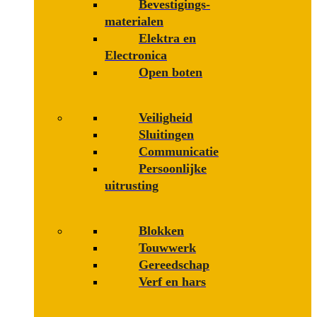
Bevestigings­­
materialen
Elektra en
Electronica
Open boten
Veiligheid
Sluitingen
Communicatie
Persoonlijke
uitrusting
Blokken
Touwwerk
Gereedschap
Verf en hars