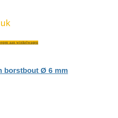
euk
egen aan winkelwagen
en borstbout Ø 6 mm