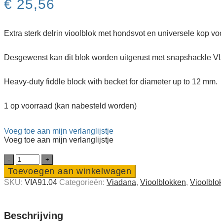
€
25,56
Extra sterk delrin vioolblok met hondsvot en universele kop vo
Desgewenst kan dit blok worden uitgerust met snapshackle VI
Heavy-duty fiddle block with becket for diameter up to 12 mm.
1 op voorraad (kan nabesteld worden)
Voeg toe aan mijn verlanglijstje
Voeg toe aan mijn verlanglijstje
Extra
sterk
Toevoegen aan winkelwagen
vioolblok
SKU:
VIA91.04
Categorieën:
Viadana
,
Vioolblokken
,
Vioolblo
met
hondsvot
voor
lijn
Beschrijving
Ø