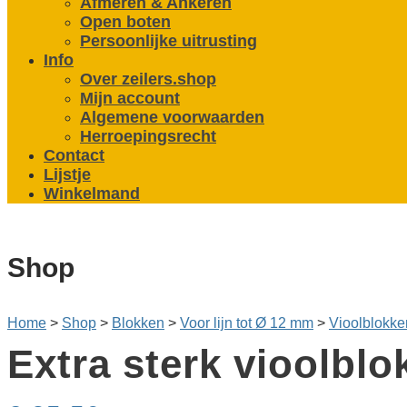
Afmeren & Ankeren
Open boten
Persoonlijke uitrusting
Info
Over zeilers.shop
Mijn account
Algemene voorwaarden
Herroepingsrecht
Contact
Lijstje
Winkelmand
Shop
Home
>
Shop
>
Blokken
>
Voor lijn tot Ø 12 mm
>
Vioolblokke
Extra sterk vioolbl