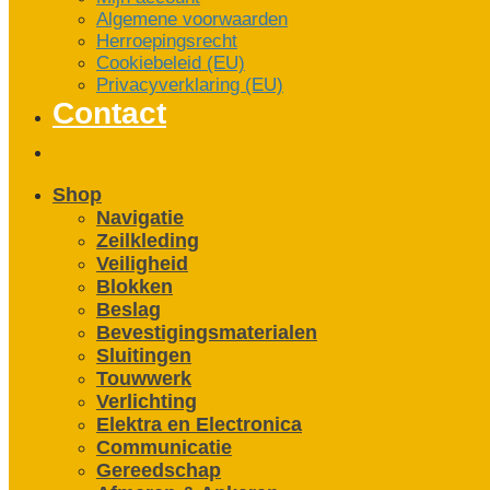
Algemene voorwaarden
Herroepingsrecht
Cookiebeleid (EU)
Privacyverklaring (EU)
Contact
Shop
Navigatie
Zeilkleding
Veiligheid
Blokken
Beslag
Bevestigings­­materialen
Sluitingen
Touwwerk
Verlichting
Elektra en Electronica
Communicatie
Gereedschap