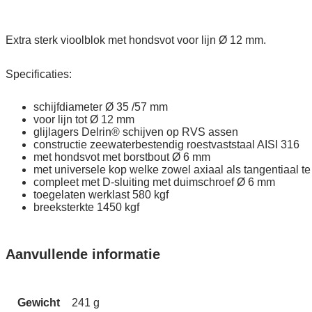
12
mm
quantity
Extra sterk vioolblok met hondsvot voor lijn Ø 12 mm.
Specificaties:
schijfdiameter Ø 35 /57 mm
voor lijn tot Ø 12 mm
glijlagers Delrin® schijven op RVS assen
constructie zeewaterbestendig roestvaststaal AISI 316
met hondsvot met borstbout Ø 6 mm
met universele kop welke zowel axiaal als tangentiaal te 
compleet met D-sluiting met duimschroef Ø 6 mm
toegelaten werklast 580 kgf
breeksterkte 1450 kgf
Aanvullende informatie
Gewicht
241 g