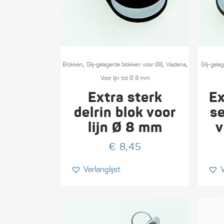
,
,
,
Blokken
Glij-gelagerde blokken voor Ø8
Viadana
Glij-gel
Voor lijn tot Ø 8 mm
Extra sterk
Ex
delrin blok voor
s
lijn Ø 8 mm
v
€
8,45
Verlanglijst
V