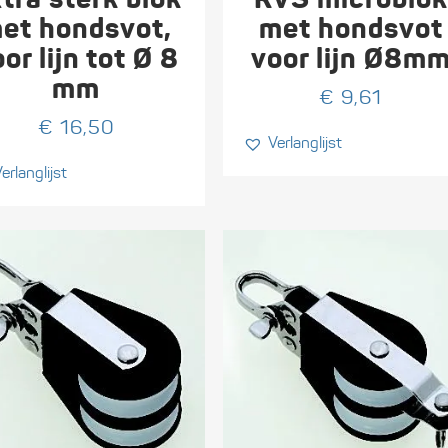
et hondsvot,
met hondsvot
or lijn tot Ø 8
voor lijn Ø8m
mm
€
9,61
€
16,50
Verlanglijst
erlanglijst