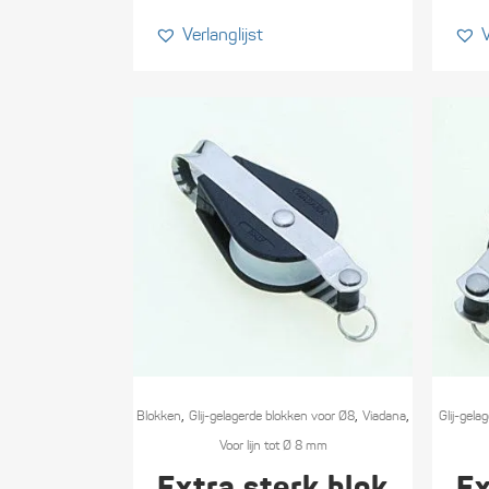
Verlanglijst
V
,
,
,
Blokken
Glij-gelagerde blokken voor Ø8
Viadana
Glij-gel
Voor lijn tot Ø 8 mm
Extra sterk blok
Ex