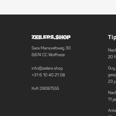
Ti
Sara Mansveltweg 30
Nach
6874 CC Wolfheze
20 f
Guy
info@zeilers.shop
gesp
+31 6 10 40 21 08
23 j
KvK 09087555
Nach
11 j
Anke