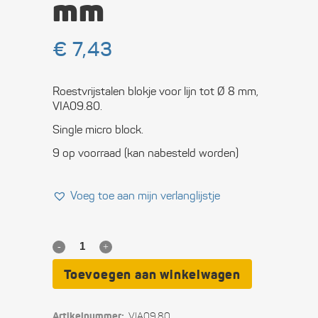
mm
€
7,43
Roestvrijstalen blokje voor lijn tot Ø 8 mm,
VIA09.80.
Single micro block.
9 op voorraad (kan nabesteld worden)
Voeg toe aan mijn verlanglijstje
RVS
microblok
Toevoegen aan winkelwagen
voor
Artikelnummer:
VIA09.80