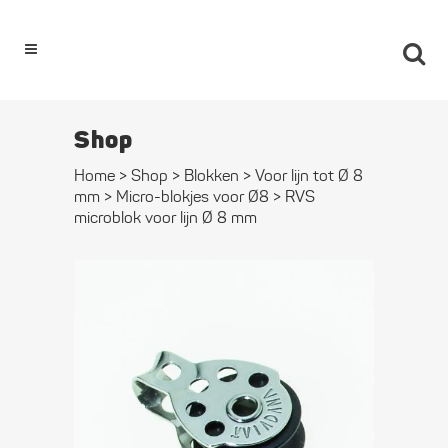
0
Shop
Home
>
Shop
>
Blokken
>
Voor lijn tot Ø 8
mm
>
Micro-blokjes voor Ø8
>
RVS
microblok voor lijn Ø 8 mm