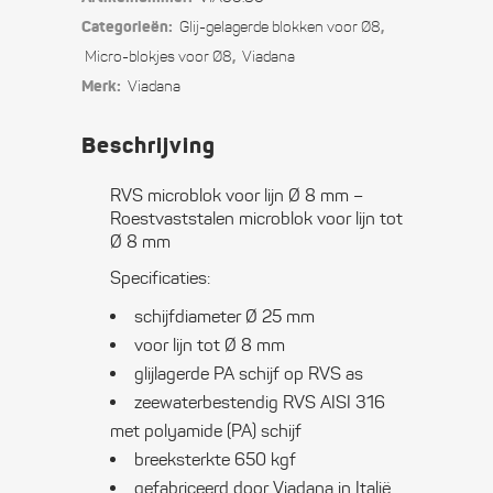
lijn
Categorieën:
,
Glij-gelagerde blokken voor Ø8
Ø
,
Micro-blokjes voor Ø8
Viadana
Merk:
Viadana
8
mm
Beschrijving
quantity
RVS microblok voor lijn Ø 8 mm –
Roestvaststalen microblok voor lijn tot
Ø 8 mm
Specificaties:
schijfdiameter Ø 25 mm
voor lijn tot Ø 8 mm
glijlagerde PA schijf op RVS as
zeewaterbestendig RVS AISI 316
met polyamide (PA) schijf
breeksterkte 650 kgf
gefabriceerd door Viadana in Italië