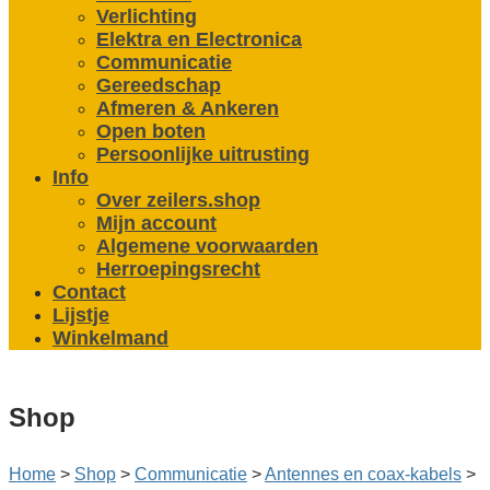
Verlichting
Elektra en Electronica
Communicatie
Gereedschap
Afmeren & Ankeren
Open boten
Persoonlijke uitrusting
Info
Over zeilers.shop
Mijn account
Algemene voorwaarden
Herroepingsrecht
Contact
Lijstje
Winkelmand
Shop
Home
>
Shop
>
Communicatie
>
Antennes en coax-kabels
>