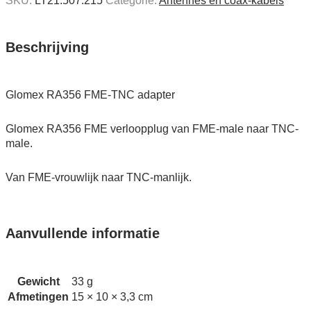
SKU:
LT21.507.215
Categorie:
Antennes en coax-kabels
TNC
adapter
quantity
Beschrijving
Glomex RA356 FME-TNC adapter
Glomex RA356 FME verloopplug van FME-male naar TNC-
male.
Van FME-vrouwlijk naar TNC-manlijk.
Aanvullende informatie
Gewicht
33 g
Afmetingen
15 × 10 × 3,3 cm