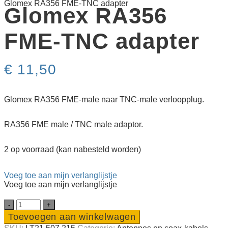
Glomex RA356 FME-TNC adapter
Glomex RA356
FME-TNC adapter
€
11,50
Glomex RA356 FME-male naar TNC-male verloopplug.
RA356 FME male / TNC male adaptor.
2 op voorraad (kan nabesteld worden)
Voeg toe aan mijn verlanglijstje
Voeg toe aan mijn verlanglijstje
Glomex
RA356
Toevoegen aan winkelwagen
FME-