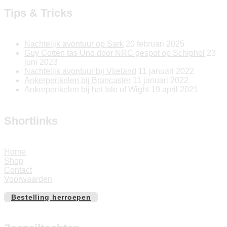
Tips & Tricks
Nachtelijk avontuur op Sark
20 februari 2025
Guy Cotten tas Uno door NRC gespot op Schiphol
23
juni 2023
Nachtelijk avontuur bij Vlieland
11 januari 2022
Ankerperikelen bij Brancaster
11 januari 2022
Ankerperikelen bij het Isle of Wight
19 april 2021
Shortlinks
Home
Shop
Contact
Voorwaarden
Bestelling herroepen