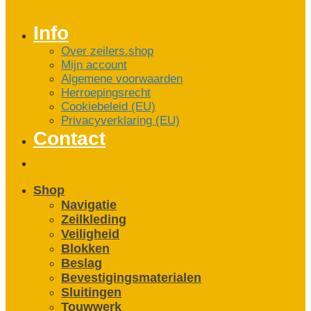
Info
Over zeilers.shop
Mijn account
Algemene voorwaarden
Herroepingsrecht
Cookiebeleid (EU)
Privacyverklaring (EU)
Contact
Shop
Navigatie
Zeilkleding
Veiligheid
Blokken
Beslag
Bevestigings­­materialen
Sluitingen
Touwwerk