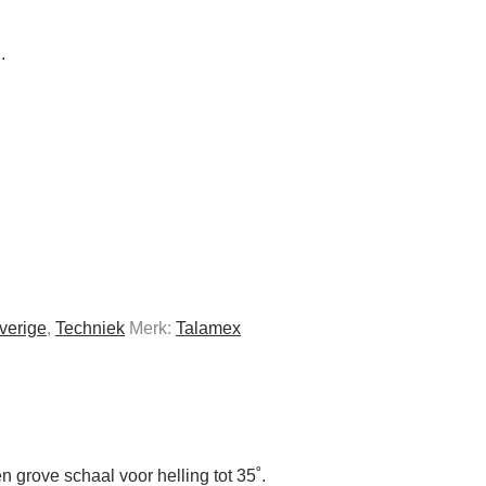
.
verige
,
Techniek
Merk:
Talamex
n grove schaal voor helling tot 35˚.