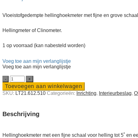
Vloeistofgedempte hellinghoekmeter met fijne en grove schaal
Hellingmeter of Clinometer.
1 op voorraad (kan nabesteld worden)
Voeg toe aan mijn verlanglijstje
Voeg toe aan mijn verlanglijstje
Hellinghoekmeter
/
Toevoegen aan winkelwagen
clinometer
SKU:
LT21.612.510
Categorieën:
Inrichting
,
Interieur­beslag
,
O
Talamex
quantity
Beschrijving
Hellinghoekmeter met een fijne schaal voor helling tot 5˚ en ee