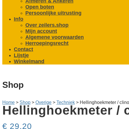
Afmeren & Ankeren
Open boten
Persoonlijke uitrusting
Info
Over zeilers.shop
Mijn account
Algemene voorwaarden
Herroepingsrecht
Contact
Lijstje
Winkelmand
Shop
Home
>
Shop
>
Overige
>
Techniek
>
Hellinghoekmeter / cli
Hellinghoekmeter / 
€
29,20