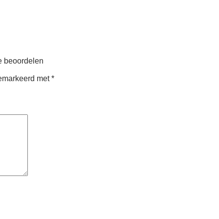
e beoordelen
 gemarkeerd met
*