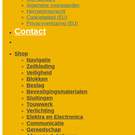
Algemene voorwaarden
Herroepingsrecht
Cookiebeleid (EU)
Privacyverklaring (EU)
Contact
Shop
Navigatie
Zeilkleding
Veiligheid
Blokken
Beslag
Bevestigings­­materialen
Sluitingen
Touwwerk
Verlichting
Elektra en Electronica
Communicatie
Gereedschap