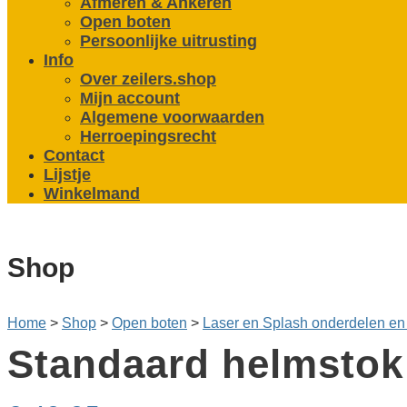
Afmeren & Ankeren
Open boten
Persoonlijke uitrusting
Info
Over zeilers.shop
Mijn account
Algemene voorwaarden
Herroepingsrecht
Contact
Lijstje
Winkelmand
Shop
Home
>
Shop
>
Open boten
>
Laser en Splash onderdelen en
Standaard helmstok