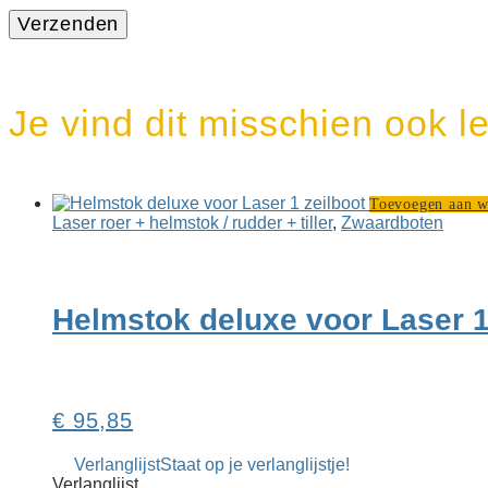
Je vind dit misschien ook l
Toevoegen aan 
Laser roer + helmstok / rudder + tiller
,
Zwaard­boten
Helmstok deluxe voor Laser 1
€
95,85
Verlanglijst
Staat op je verlanglijstje!
Verlanglijst