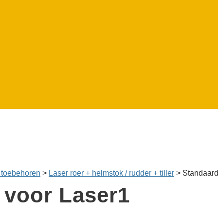
 toebehoren
>
Laser roer + helmstok / rudder + tiller
>
Standaard
 voor Laser1