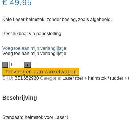
€
49,95
Kale Laser-helmstok, zonder beslag, zoals afgebeeld.
Beschikbaar via nabestelling
Voeg toe aan mijn verlanglijstje
Voeg toe aan mijn verlanglijstje
Standaard
helmstok
Toevoegen aan winkelwagen
voor
SKU:
BEL652930
Categorie:
Laser roer + helmstok / rudder + t
Laser1
quantity
Beschrijving
Standaard helmstok voor Laser1