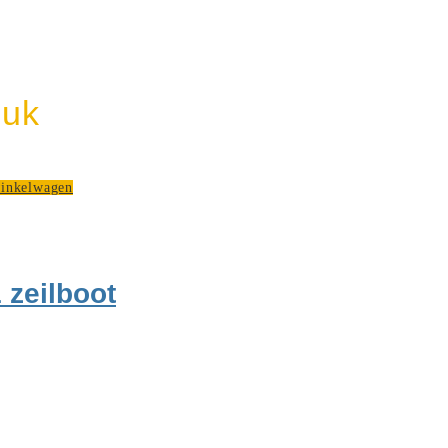
euk
winkelwagen
 zeilboot