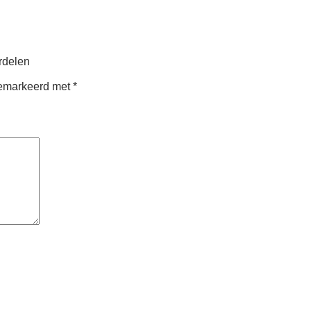
rdelen
 gemarkeerd met
*