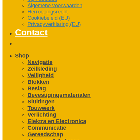
Algemene voorwaarden
Herroepingsrecht
Cookiebeleid (EU)
Privacyverklaring (EU)
Contact
Shop
Navigatie
Zeilkleding
Veiligheid
Blokken
Beslag
Bevestigings­­materialen
Sluitingen
Touwwerk
Verlichting
Elektra en Electronica
Communicatie
Gereedschap