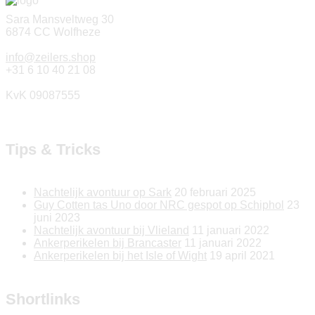
Sara Mansveltweg 30
6874 CC Wolfheze
info@zeilers.shop
+31 6 10 40 21 08
KvK 09087555
Tips & Tricks
Nachtelijk avontuur op Sark
20 februari 2025
Guy Cotten tas Uno door NRC gespot op Schiphol
23
juni 2023
Nachtelijk avontuur bij Vlieland
11 januari 2022
Ankerperikelen bij Brancaster
11 januari 2022
Ankerperikelen bij het Isle of Wight
19 april 2021
Shortlinks