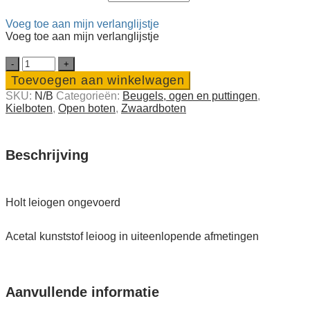
Voeg toe aan mijn verlanglijstje
Voeg toe aan mijn verlanglijstje
Holt
leiogen
Toevoegen aan winkelwagen
ongevoerd
SKU:
N/B
Categorieën:
Beugels, ogen en puttingen
,
quantity
Kielboten
,
Open boten
,
Zwaard­boten
Beschrijving
Holt leiogen ongevoerd
Acetal kunststof leioog in uiteenlopende afmetingen
Aanvullende informatie