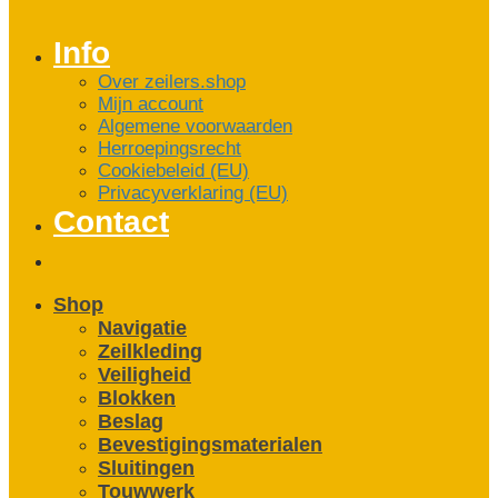
Info
Over zeilers.shop
Mijn account
Algemene voorwaarden
Herroepingsrecht
Cookiebeleid (EU)
Privacyverklaring (EU)
Contact
Shop
Navigatie
Zeilkleding
Veiligheid
Blokken
Beslag
Bevestigings­­materialen
Sluitingen
Touwwerk