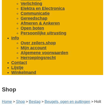
Verlichting
Elektra en Electronica
Communicatie
Gereedschap
Afmeren & Ankeren
Open boten
Persoonlijke uitrusting
Info
Over zeilers.shop
Mijn account
Algemene voorwaarden
Herroepingsrecht
Contact
Lijstje
Winkelmand
Shop
Home
>
Shop
>
Beslag
>
Beugels, ogen en puttingen
>
Holt