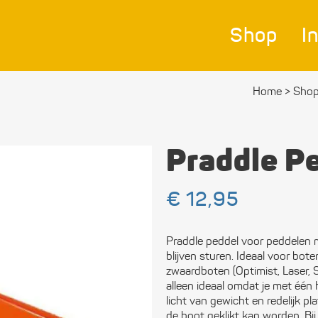
Shop
I
Home
>
Sho
Nav
Bes
Praddle P
Ver
€
12,95
Afm
Zei
Praddle peddel voor peddelen 
blijven sturen. Ideaal voor boten
Bev
zwaardboten (Optimist, Laser, 
mat
alleen ideaal omdat je met één 
licht van gewicht en redelijk pl
Ele
de boot geklikt kan worden. Bij 