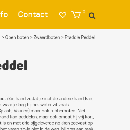
nfo
Contact
0
p
>
Open boten
>
Zwaard­boten
>
Praddle Peddel
igatie
lag
eddel
lichting
eren & Ankeren
lkleding
met één hand zodat je met de andere hand kan
 waar je laag bij het water zit zoals
estigings­­
Splash, Vaurien) maar ook rubberboten. Niet
erialen
hand kan peddelen, maar ook omdat hij vrij kort,
at is en met drie bijgeleverde nokken zeevast op
ktra en
het varen zit-ie niet in de weg, bij omslaan raak