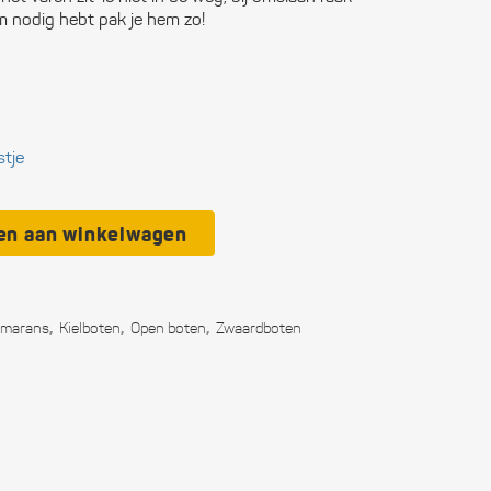
ctronica
em nodig hebt pak je hem zo!
n boten
ligheid
stje
itingen
municatie
en aan winkelwagen
soonlijke
rusting
,
,
,
amarans
Kielboten
Open boten
Zwaard­boten
kken
wwerk
eedschap