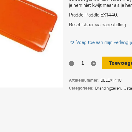
Ele
je hem niet kwijt maar als je h
Praddel Paddle EX1440.
Ope
Beschikbaar via nabestelling
Vei
Voeg toe aan mijn verlanglij
Slu
Com
Toevoeg
Praddle
Per
Peddel
uit
Artikelnummer:
BELEX1440
quantity
Categorieën:
,
Branding­­­zeilen
Cat
Blo
Tou
Ger