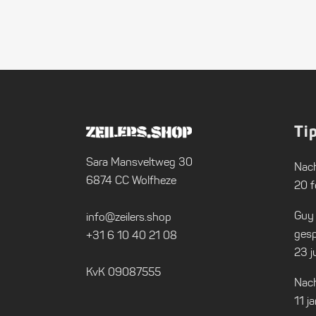
Ti
Sara Mansveltweg 30
Nach
6874 CC Wolfheze
20 f
Guy
info@zeilers.shop
gesp
+31 6 10 40 21 08
23 j
KvK 09087555
Nach
11 j