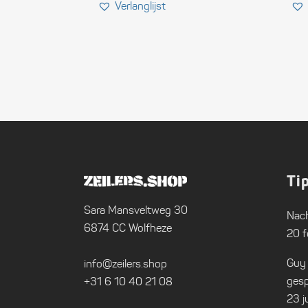
Ti
Sara Mansveltweg 30
Nach
6874 CC Wolfheze
20 f
Guy
info@zeilers.shop
gesp
+31 6 10 40 21 08
23 j