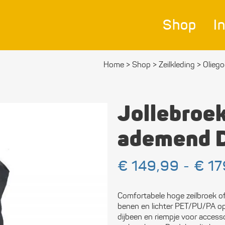
Shop
I
Home
>
Shop
>
Zeilkleding
>
Olieg
Nav
Bes
Jolle­broe
Ver
ademend 
Afm
€
149,99
-
€
17
Zei
Bev
Comfortabele hoge zeilbroek o
mat
benen en lichter PET/PU/PA op 
dijbeen en riempje voor accesso
Ele