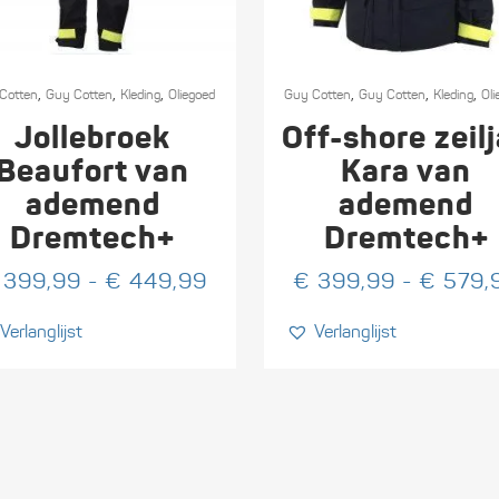
Dit
,
,
,
,
,
,
ct
Cotten
Guy Cotten
Kleding
Oliegoed
product
Guy Cotten
Guy Cotten
Kleding
Oli
heeft
Jollebroek
Off-shore zeil
ere
meerdere
Beaufort van
Kara van
es.
variaties.
ademend
ademend
Deze
Dremtech+
Dremtech+
optie
kan
Prijsklasse:
399,99
-
€
449,99
€
399,99
-
€
579,
en
gekozen
€ 399,99
n
worden
Verlanglijst
Verlanglijst
tot
op
€ 449,99
de
ctpagina
productpagina