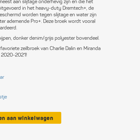
meest aan slijtage onderhevig zijn en die het
ctronica
 uitgevoerd in het heavy-duty Dremtech+, de
beschermd worden tegen slijtage en water zijn
n boten
beter ademende Pro+. Deze broek wordt vooral
ardeerd.
ligheid
jpen, donker denim/grijs polyester bovendeel.
avoriete zeilbroek van Charlie Dalin en Miranda
itingen
n 2020-2021!
municatie
soonlijke
ar
rusting
stje
kken
wwerk
en aan winkelwagen
eedschap