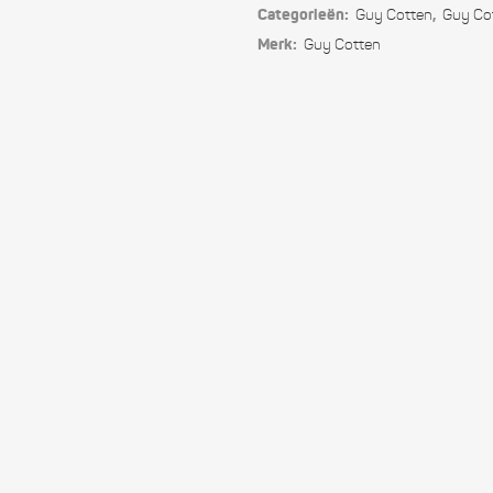
Nunki
Ver
Categorieën:
,
Guy Cotten
Guy Co
Merk:
Guy Cotten
met
ademend
Dremtech+
quantity