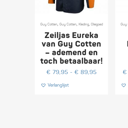
Dit
Dit
,
,
,
product
Guy Cotten
Guy Cotten
Kleding
Oliegoed
produ
Guy 
heeft
heeft
Zeiljas Eureka
meerdere
meerd
van Guy Cotten
variaties.
variati
– ademend en
Deze
Deze
toch betaalbaar!
optie
optie
kan
kan
Prijsklasse:
€
79,95
-
€
89,95
€
gekozen
gekoz
€ 79,95
worden
worde
Verlanglijst
tot
op
op
€ 89,95
de
de
productpagina
produ