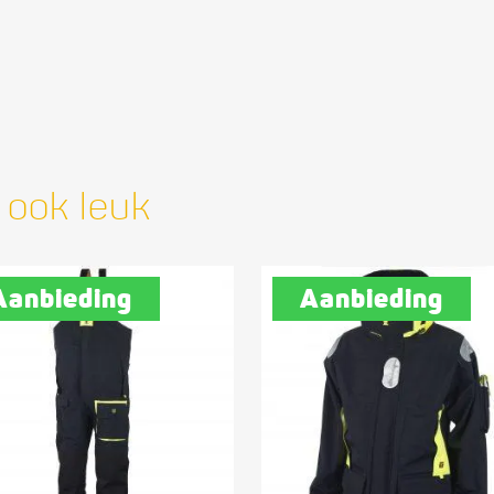
 ook leuk
Aanbieding
Aanbieding