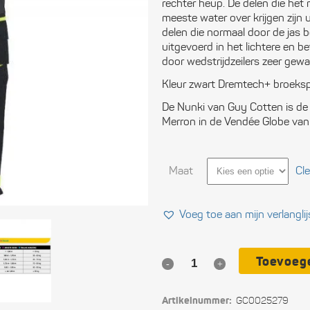
rechter heup. De delen die het 
Ele
meeste water over krijgen zijn
delen die normaal door de jas 
Ope
uitgevoerd in het lichtere en 
door wedstrijdzeilers zeer gewa
Vei
Kleur zwart Dremtech+ broekspi
De Nunki van Guy Cotten is de f
Slu
Merron in de Vendée Globe va
Com
Maat
Per
Cle
uit
Voeg toe aan mijn verlanglij
Blo
Tou
Toevoeg
Jolle­
Ger
broek
Artikelnummer:
GC0025279