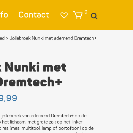
nfo
Contact
0
oed
>
Jolle­broek Nunki met ademend Dremtech+
igatie
lag
k Nunki met
lichting
Dremtech+
eren & Ankeren
Prijsklasse:
9,99
lkleding
€ 149,99
tot
estigings­­
€ 179,99
f jollebroek van ademend Dremtech+ op de
erialen
het lichaam, met grote zak op het linker
ires (mes, multitool, lamp of portofoon) op de
ktra en