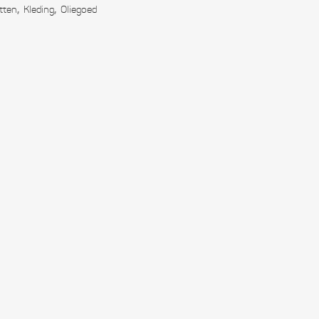
f en hars
,
,
tten
Kleding
Oliegoed