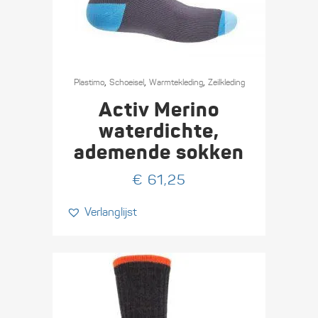
Dit
,
,
,
product
Plastimo
Schoeisel
Warmte­­kleding
Zeilkleding
heeft
Activ Merino
meerdere
waterdichte,
variaties.
ademende sokken
Deze
optie
€
61,25
kan
Verlanglijst
gekozen
worden
op
de
productpagina