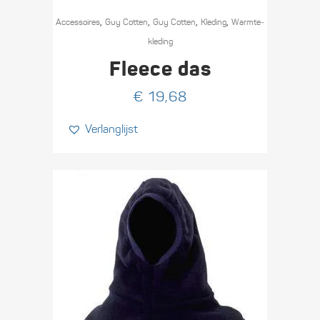
,
,
,
,
Accessoires
Guy Cotten
Guy Cotten
Kleding
Warmte­­
kleding
Fleece das
€
19,68
Verlanglijst