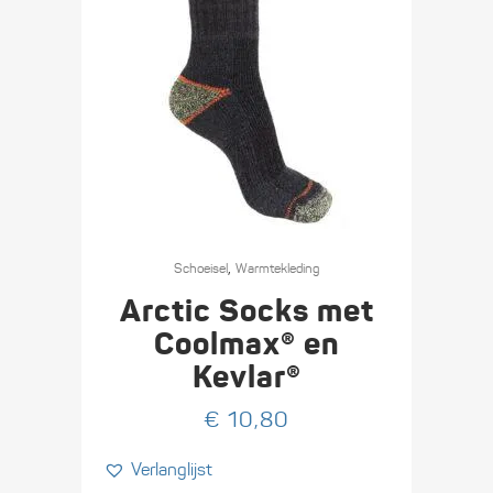
Dit
,
product
Schoeisel
Warmte­­kleding
heeft
Arctic Socks met
meerdere
Coolmax® en
variaties.
Kevlar®
Deze
optie
€
10,80
kan
Verlanglijst
gekozen