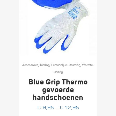
Dit
,
,
,
product
Accessoires
Kleding
Persoonlijke uitrusting
Warmte­­
heeft
kleding
meerdere
Blue Grip Thermo
variaties.
gevoerde
Deze
handschoenen
optie
kan
Prijsklasse:
€
9,95
-
€
12,95
gekozen
€ 9,95