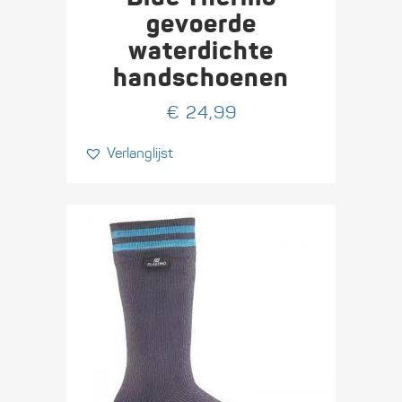
meerdere
gevoerde
variaties.
waterdichte
Deze
handschoenen
optie
kan
€
24,99
gekozen
worden
Verlanglijst
op
de
productpagina