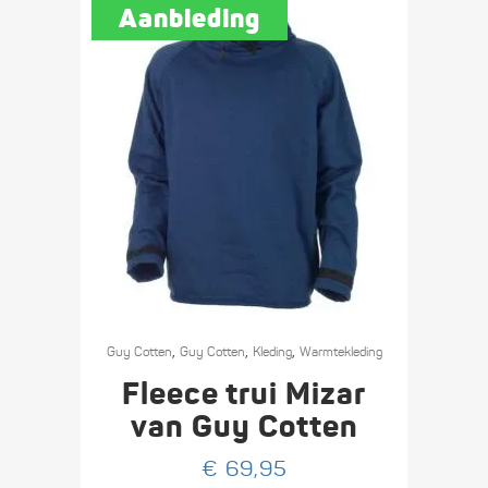
de
Aanbieding
productpagina
Dit
,
,
,
product
Guy Cotten
Guy Cotten
Kleding
Warmte­­kleding
heeft
Fleece trui Mizar
meerdere
van Guy Cotten
variaties.
€
69,95
Deze