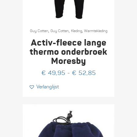
Dit
,
,
,
product
Guy Cotten
Guy Cotten
Kleding
Warmte­­kleding
heeft
Activ-fleece lange
meerdere
thermo onderbroek
variaties.
Moresby
Deze
optie
Prijsklasse:
€
49,95
-
€
52,85
kan
€ 49,95
Verlanglijst
gekozen
tot
worden
€ 52,85
op
de
productpagina