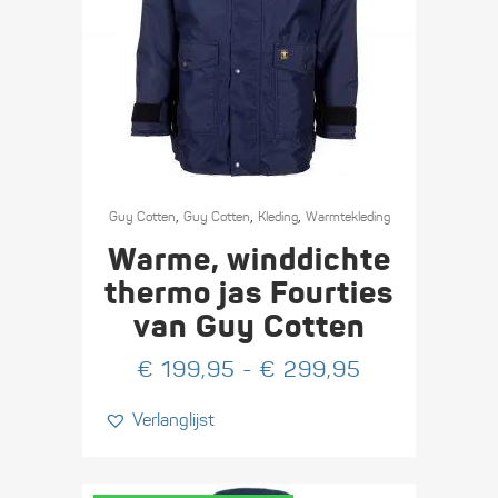
Dit
,
,
,
product
Guy Cotten
Guy Cotten
Kleding
Warmte­­kleding
heeft
Warme, winddichte
meerdere
thermo jas Fourties
variaties.
van Guy Cotten
Deze
optie
Prijsklasse:
€
199,95
-
€
299,95
kan
€ 199,95
Verlanglijst
gekozen
tot
worden
€ 299,95
op