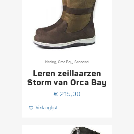
Dit
,
,
product
Kleding
Orca Bay
Schoeisel
heeft
Leren zeillaarzen
meerdere
Storm van Orca Bay
variaties.
€
215,00
Deze
optie
Verlanglijst
kan
gekozen
worden
op