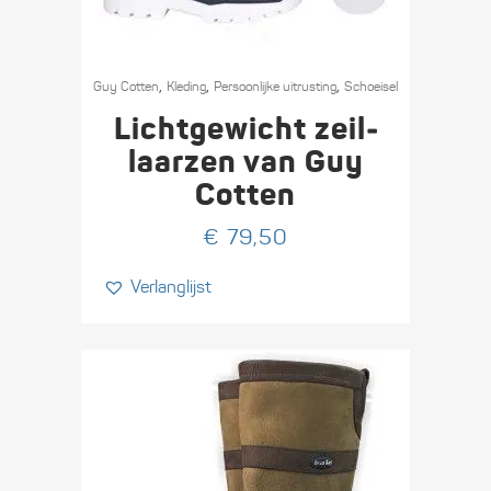
Dit
,
,
,
product
Guy Cotten
Kleding
Persoonlijke uitrusting
Schoeisel
heeft
Licht­gewicht zeil­
meerdere
laarzen van Guy
variaties.
Cotten
Deze
optie
€
79,50
kan
Verlanglijst
gekozen
worden
op
de
productpagina