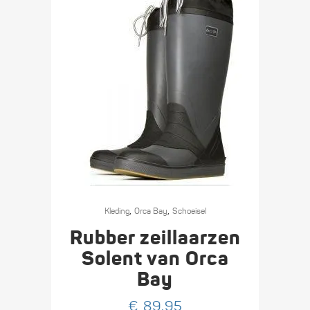
de
productpagina
Dit
,
,
product
Kleding
Orca Bay
Schoeisel
heeft
Rubber zeillaarzen
meerdere
Solent van Orca
variaties.
Bay
Deze
optie
€
89,95