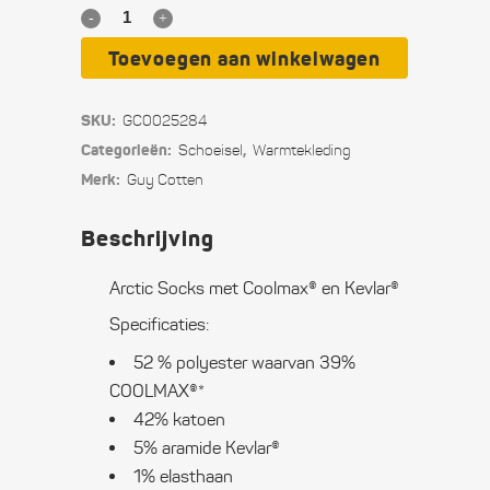
Arctic
Socks
Toevoegen aan winkelwagen
met
SKU:
GC0025284
Coolmax®
Categorieën:
,
Schoeisel
Warmte­­kleding
en
Merk:
Guy Cotten
Kevlar®
Beschrijving
quantity
Arctic Socks met Coolmax® en Kevlar®
Specificaties:
52 % polyester waarvan 39%
COOLMAX®*
42% katoen
5% aramide Kevlar®
1% elasthaan