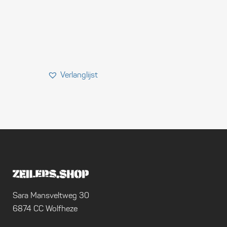
Sara Mansveltweg 30
6874 CC Wolfheze