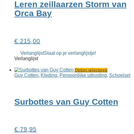
Leren zeillaarzen Storm van
optie
kan
Orca Bay
gekozen
worden
op
de
productpagina
€
215,00
Verlanglijst
Staat op je verlanglijstje!
Verlanglijst
Dit
Opties selecteren
product
Guy Cotten
,
Kleding
,
Persoonlijke uitrusting
,
Schoeisel
heeft
meerdere
variaties.
Deze
Surbottes van Guy Cotten
optie
kan
gekozen
worden
op
€
79,95
de