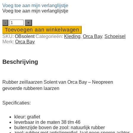
Voeg toe aan mijn verlanglijstje
Voeg toe aan mijn verlanglijstje
Rubber
zeillaarzen
Toevoegen aan winkelwagen
Solent
SKU:
OBsolent
Categorieën:
Kleding
,
Orca Bay
,
Schoeisel
van
Merk:
Orca Bay
Orca
Bay
quantity
Beschrijving
Rubber zeillaarzen Solent van Orca Bay – Neopreen
gevoerde rubberen laarzen
Specificaties:
kleur: grafiet
leverbaar in de maten 38 t/m 46
buitenzijde boven de zool: natuurlijk rubber
zool: rubber met antislipprofiel, laat geen sporen achter