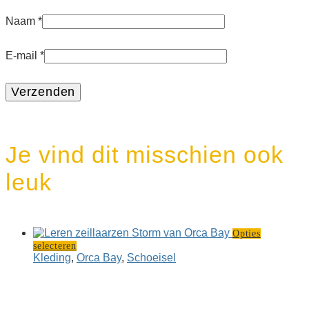
Naam
*
E-mail
*
Je vind dit misschien ook
leuk
Opties
Dit
selecteren
product
Kleding
,
Orca Bay
,
Schoeisel
heeft
meerdere
variaties.
Deze