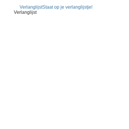
productpagi
Verlanglijst
Staat op je verlanglijstje!
Verlanglijst