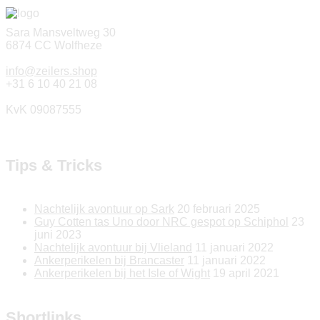
Sara Mansveltweg 30
6874 CC Wolfheze
info@zeilers.shop
+31 6 10 40 21 08
KvK 09087555
Tips & Tricks
Nachtelijk avontuur op Sark
20 februari 2025
Guy Cotten tas Uno door NRC gespot op Schiphol
23
juni 2023
Nachtelijk avontuur bij Vlieland
11 januari 2022
Ankerperikelen bij Brancaster
11 januari 2022
Ankerperikelen bij het Isle of Wight
19 april 2021
Shortlinks