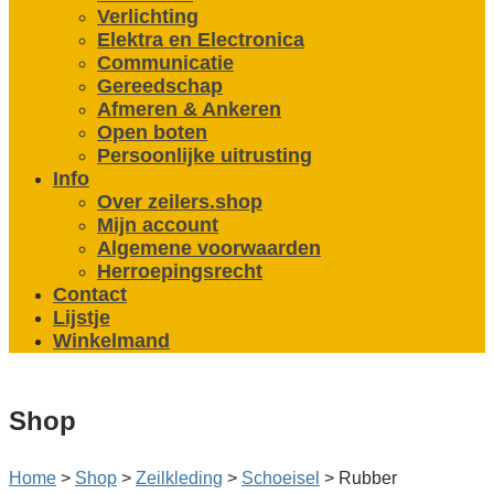
Verlichting
Elektra en Electronica
Communicatie
Gereedschap
Afmeren & Ankeren
Open boten
Persoonlijke uitrusting
Info
Over zeilers.shop
Mijn account
Algemene voorwaarden
Herroepingsrecht
Contact
Lijstje
Winkelmand
Shop
Home
>
Shop
>
Zeilkleding
>
Schoeisel
>
Rubber