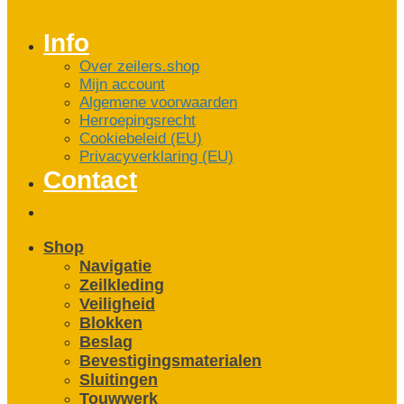
Info
Over zeilers.shop
Mijn account
Algemene voorwaarden
Herroepingsrecht
Cookiebeleid (EU)
Privacyverklaring (EU)
Contact
Shop
Navigatie
Zeilkleding
Veiligheid
Blokken
Beslag
Bevestigings­­materialen
Sluitingen
Touwwerk