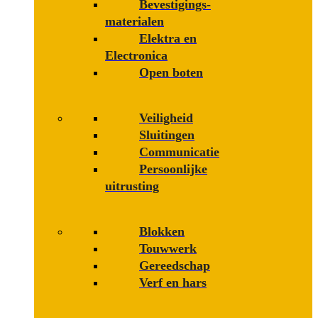
Bevestigings­­
materialen
Elektra en
Electronica
Open boten
Veiligheid
Sluitingen
Communicatie
Persoonlijke
uitrusting
Blokken
Touwwerk
Gereedschap
Verf en hars