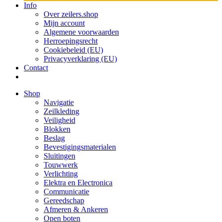
Info
Over zeilers.shop
Mijn account
Algemene voorwaarden
Herroepingsrecht
Cookiebeleid (EU)
Privacyverklaring (EU)
Contact
Shop
Navigatie
Zeilkleding
Veiligheid
Blokken
Beslag
Bevestigings­­materialen
Sluitingen
Touwwerk
Verlichting
Elektra en Electronica
Communicatie
Gereedschap
Afmeren & Ankeren
Open boten