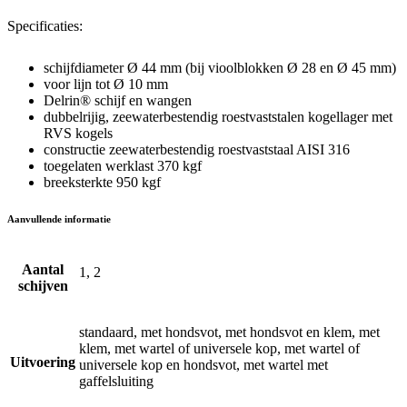
Specificaties:
schijfdiameter Ø 44 mm (bij vioolblokken Ø 28 en Ø 45 mm)
voor lijn tot Ø 10 mm
Delrin® schijf en wangen
dubbelrijig, zeewaterbestendig roestvaststalen kogellager met
RVS kogels
constructie zeewaterbestendig roestvaststaal AISI 316
toegelaten werklast 370 kgf
breeksterkte 950 kgf
Aanvullende informatie
Aantal
1, 2
schijven
standaard, met hondsvot, met hondsvot en klem, met
klem, met wartel of universele kop, met wartel of
Uitvoering
universele kop en hondsvot, met wartel met
gaffelsluiting