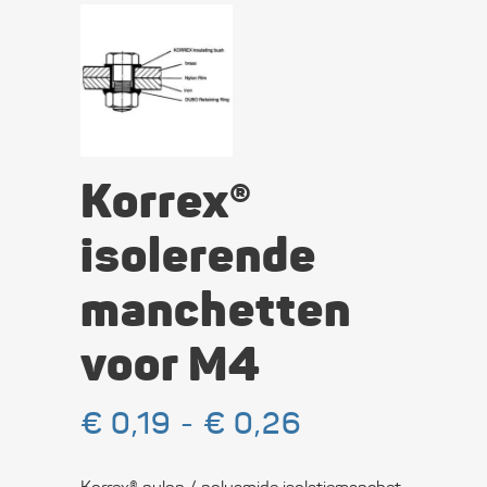
Korrex®
isolerende
manchetten
voor M4
Prijsklasse:
€
0,19
-
€
0,26
€ 0,19
tot