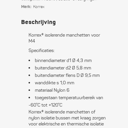
M4
Merk:
Korrex
quantity
Beschrijving
Korrex® isolerende manchetten voor
M4
Specificaties:
binnendiameter d1 Ø 4,3 mm
buitendiameter d2 Ø 5,8 mm
buitendiameter flens D Ø 9,5 mm
wanddikte s 1,0 mm
materiaal Nylon 6
toegestaan temperatuurbereik van
-60˚C tot +120˚C
Korrex® isolerende manchetten of
nylon isolatie bussen met kraag zorgen
voor elektrische en thermische isolatie