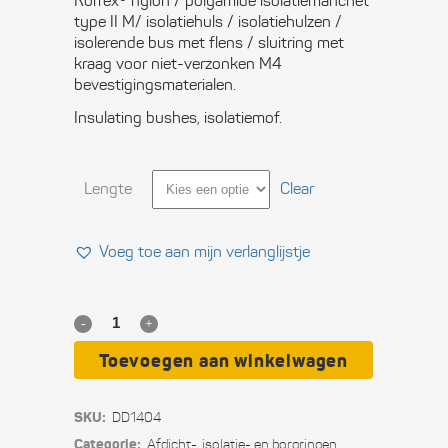
€ 0,26
Korrex® nylon / polyamide isolatiemanchet
type II M/ isolatiehuls / isolatiehulzen /
isolerende bus met flens / sluitring met
kraag voor niet-verzonken M4
bevestigingsmaterialen.
Insulating bushes, isolatiemof.
Lengte
Clear
Voeg toe aan mijn verlanglijstje
Korrex®
isolerende
Toevoegen aan winkelwagen
manchetten
SKU:
DD1404
voor
Categorie:
Afdicht-, isolatie- en borgringen