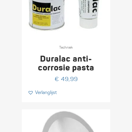
Dit
product
Techniek
heeft
Duralac anti-
meerdere
corrosie pasta
variaties.
€
49,99
Deze
optie
Verlanglijst
kan
gekozen
worden
op
de