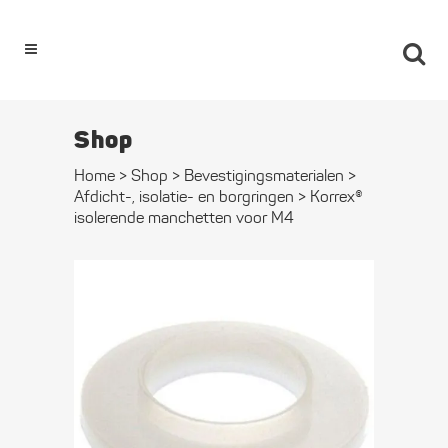
0
Shop
Home
>
Shop
>
Bevestigings­­materialen
>
Afdicht-, isolatie- en borgringen
>
Korrex®
isolerende manchetten voor M4