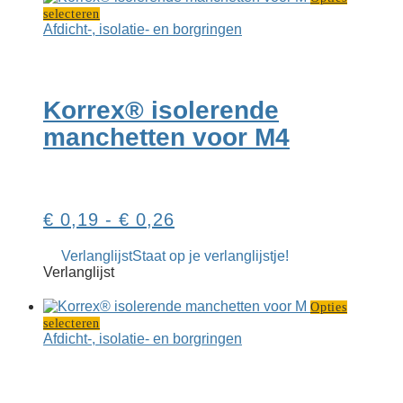
Dit
selecteren
product
Afdicht-, isolatie- en borgringen
heeft
meerdere
variaties.
Deze
Korrex® isolerende
optie
kan
manchetten voor M4
gekozen
worden
op
de
productpagina
Prijsklasse:
€
0,19
-
€
0,26
€ 0,19
Verlanglijst
Staat op je verlanglijstje!
tot
Verlanglijst
€ 0,26
Opties
Dit
selecteren
product
Afdicht-, isolatie- en borgringen
heeft
meerdere
variaties.
Deze