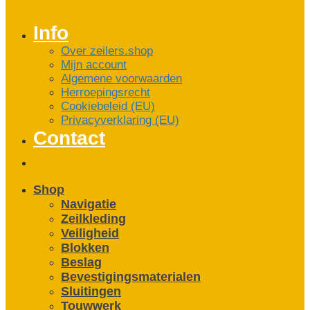
Info
Over zeilers.shop
Mijn account
Algemene voorwaarden
Herroepingsrecht
Cookiebeleid (EU)
Privacyverklaring (EU)
Contact
Shop
Navigatie
Zeilkleding
Veiligheid
Blokken
Beslag
Bevestigings­­materialen
Sluitingen
Touwwerk