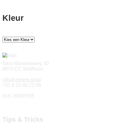
Kleur
Sara Mansveltweg 30
6874 CC Wolfheze
info@zeilers.shop
+31 6 10 40 21 08
KvK 09087555
Tips & Tricks