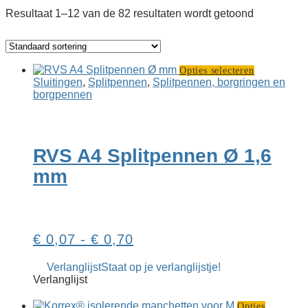
Resultaat 1–12 van de 82 resultaten wordt getoond
Dit
Opties selecteren
product
Sluitingen
,
Splitpennen
,
Splitpennen, borgringen en
heeft
borgpennen
meerdere
variaties.
Deze
optie
RVS A4 Splitpennen Ø 1,6
kan
gekozen
mm
worden
op
de
productpag
Prijsklasse:
€
0,07
-
€
0,70
€ 0,07
Verlanglijst
Staat op je verlanglijstje!
tot
Verlanglijst
€ 0,70
Opties