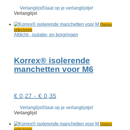
productpag
€ 0,07
Verlanglijst
Staat op je verlanglijstje!
tot
Verlanglijst
€ 0,64
Opties
Dit
selecteren
product
Afdicht-, isolatie- en borgringen
heeft
meerdere
variaties.
Deze
Korrex® isolerende
optie
kan
manchetten voor M6
gekozen
worden
op
de
productpagina
Prijsklasse:
€
0,27
-
€
0,35
€ 0,27
Verlanglijst
Staat op je verlanglijstje!
tot
Verlanglijst
€ 0,35
Opties
Dit
selecteren