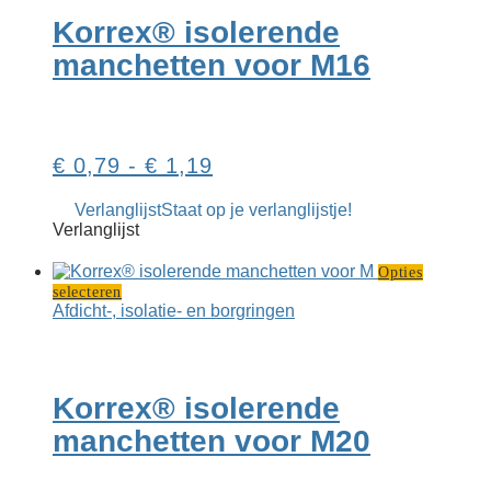
Deze
Korrex® isolerende
optie
kan
manchetten voor M16
gekozen
worden
op
de
productpagina
Prijsklasse:
€
0,79
-
€
1,19
€ 0,79
Verlanglijst
Staat op je verlanglijstje!
tot
Verlanglijst
€ 1,19
Opties
Dit
selecteren
product
Afdicht-, isolatie- en borgringen
heeft
meerdere
variaties.
Deze
Korrex® isolerende
optie
kan
manchetten voor M20
gekozen
worden
op