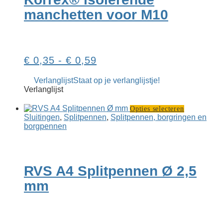
kan
manchetten voor M10
gekozen
worden
op
de
productpagina
Prijsklasse:
€
0,35
-
€
0,59
€ 0,35
Verlanglijst
Staat op je verlanglijstje!
tot
Verlanglijst
€ 0,59
Dit
Opties selecteren
product
Sluitingen
,
Splitpennen
,
Splitpennen, borgringen en
heeft
borgpennen
meerdere
variaties.
Deze
optie
RVS A4 Splitpennen Ø 2,5
kan
gekozen
mm
worden
op
de
productpag