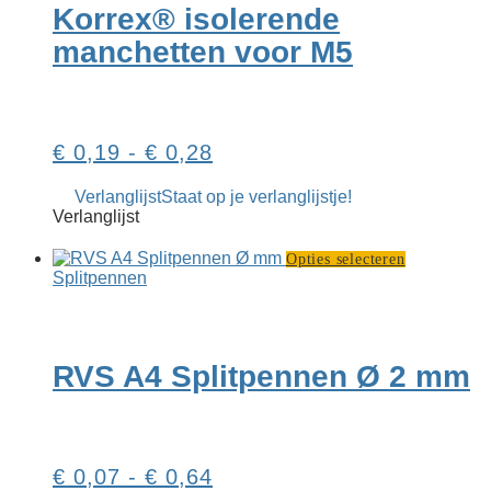
Korrex® isolerende
optie
kan
manchetten voor M5
gekozen
worden
op
de
productpagina
Prijsklasse:
€
0,19
-
€
0,28
€ 0,19
Verlanglijst
Staat op je verlanglijstje!
tot
Verlanglijst
€ 0,28
Dit
Opties selecteren
product
Splitpennen
heeft
meerdere
variaties.
Deze
RVS A4 Splitpennen Ø 2 mm
optie
kan
gekozen
worden
op
Prijsklasse:
€
0,07
-
€
0,64
de