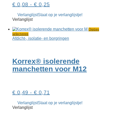
Prijsklasse:
€
0,08
-
€
0,25
€ 0,08
Verlanglijst
Staat op je verlanglijstje!
tot
Verlanglijst
€ 0,25
Opties
Dit
selecteren
product
Afdicht-, isolatie- en borgringen
heeft
meerdere
variaties.
Deze
Korrex® isolerende
optie
kan
manchetten voor M12
gekozen
worden
op
de
productpagina
Prijsklasse:
€
0,49
-
€
0,71
€ 0,49
Verlanglijst
Staat op je verlanglijstje!
tot
Verlanglijst
€ 0,71