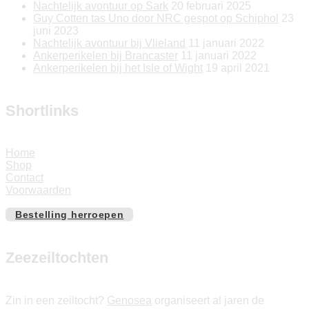
Nachtelijk avontuur op Sark
20 februari 2025
Guy Cotten tas Uno door NRC gespot op Schiphol
23
juni 2023
Nachtelijk avontuur bij Vlieland
11 januari 2022
Ankerperikelen bij Brancaster
11 januari 2022
Ankerperikelen bij het Isle of Wight
19 april 2021
Shortlinks
Home
Shop
Contact
Voorwaarden
Bestelling herroepen
Zeezeiltochten
Zin in een zeiltocht?
Genosea
organiseert al jaren de