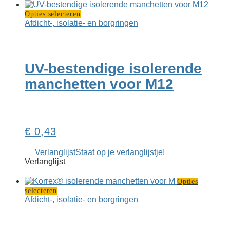
Dit
Opties selecteren
product
Afdicht-, isolatie- en borgringen
heeft
meerdere
variaties.
Deze
UV-bestendige isolerende
optie
kan
manchetten voor M12
gekozen
worden
op
de
productpagina
€
0,43
Verlanglijst
Staat op je verlanglijstje!
Verlanglijst
Opties
Dit
selecteren
product
Afdicht-, isolatie- en borgringen
heeft
meerdere
variaties.