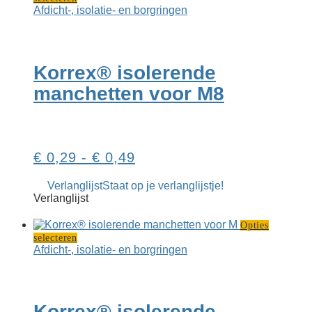
product
Afdicht-, isolatie- en borgringen
heeft
meerdere
variaties.
Deze
Korrex® isolerende
optie
kan
manchetten voor M8
gekozen
worden
op
de
productpagina
Prijsklasse:
€
0,29
-
€
0,49
€ 0,29
Verlanglijst
Staat op je verlanglijstje!
tot
Verlanglijst
€ 0,49
Opties
Dit
selecteren
product
Afdicht-, isolatie- en borgringen
heeft
meerdere
variaties.
Deze
Korrex® isolerende
optie