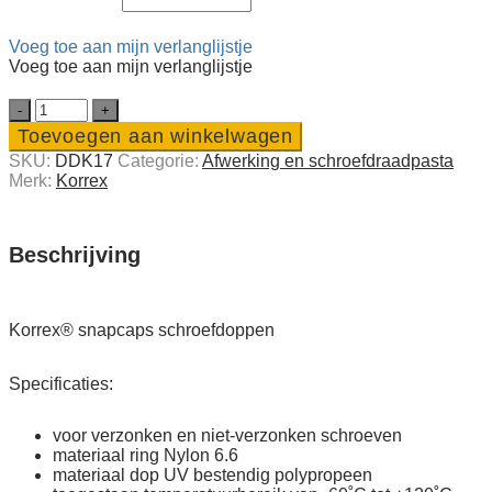
Voeg toe aan mijn verlanglijstje
Voeg toe aan mijn verlanglijstje
Korrex®
snapcaps
Toevoegen aan winkelwagen
schroefdoppen
SKU:
DDK17
Categorie:
Afwerking en schroef­draad­pasta
quantity
Merk:
Korrex
Beschrijving
Korrex® snapcaps schroefdoppen
Specificaties:
voor verzonken en niet-verzonken schroeven
materiaal ring Nylon 6.6
materiaal dop UV bestendig polypropeen