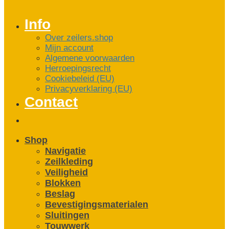
Info
Over zeilers.shop
Mijn account
Algemene voorwaarden
Herroepingsrecht
Cookiebeleid (EU)
Privacyverklaring (EU)
Contact
Shop
Navigatie
Zeilkleding
Veiligheid
Blokken
Beslag
Bevestigings­­materialen
Sluitingen
Touwwerk