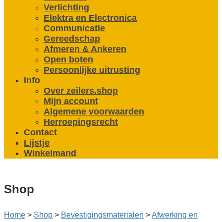
Verlichting
Elektra en Electronica
Communicatie
Gereedschap
Afmeren & Ankeren
Open boten
Persoonlijke uitrusting
Info
Over zeilers.shop
Mijn account
Algemene voorwaarden
Herroepingsrecht
Contact
Lijstje
Winkelmand
Shop
Home
>
Shop
>
Bevestigings­­materialen
>
Afwerking en