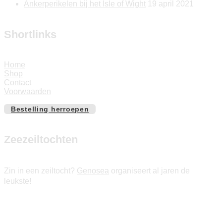
Ankerperikelen bij het Isle of Wight
19 april 2021
Shortlinks
Home
Shop
Contact
Voorwaarden
Bestelling herroepen
Zeezeiltochten
Zin in een zeiltocht?
Genosea
organiseert al jaren de
leukste!