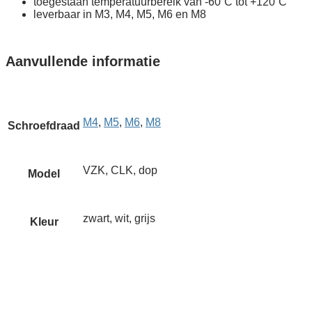
toegestaan temperatuurbereik van -60˚C tot +120˚C
leverbaar in M3, M4, M5, M6 en M8
Aanvullende informatie
M4
,
M5
,
M6
,
M8
Schroefdraad
VZK, CLK, dop
Model
zwart, wit, grijs
Kleur