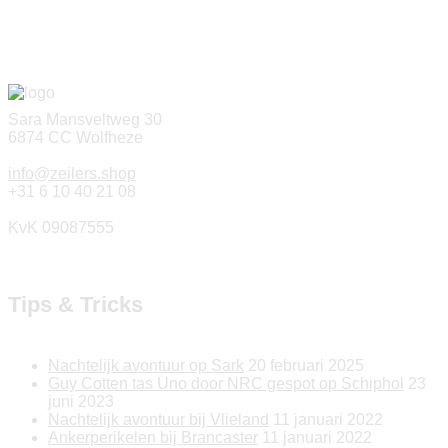
Sara Mansveltweg 30
6874 CC Wolfheze
info@zeilers.shop
+31 6 10 40 21 08
KvK 09087555
Tips & Tricks
Nachtelijk avontuur op Sark
20 februari 2025
Guy Cotten tas Uno door NRC gespot op Schiphol
23
juni 2023
Nachtelijk avontuur bij Vlieland
11 januari 2022
Ankerperikelen bij Brancaster
11 januari 2022