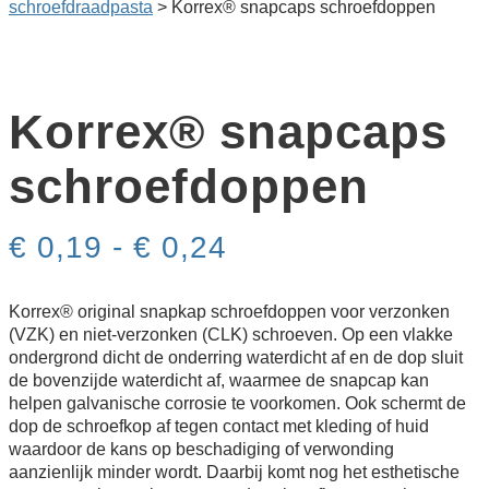
schroef­draad­pasta
>
Korrex® snapcaps schroefdoppen
Korrex® snapcaps
schroefdoppen
Prijsklasse:
€
0,19
-
€
0,24
€ 0,19
tot
€ 0,24
Korrex® original snapkap schroefdoppen voor verzonken
(VZK) en niet-verzonken (CLK) schroeven. Op een vlakke
ondergrond dicht de onderring waterdicht af en de dop sluit
de bovenzijde waterdicht af, waarmee de snapcap kan
helpen galvanische corrosie te voorkomen. Ook schermt de
dop de schroefkop af tegen contact met kleding of huid
waardoor de kans op beschadiging of verwonding
aanzienlijk minder wordt. Daarbij komt nog het esthetische