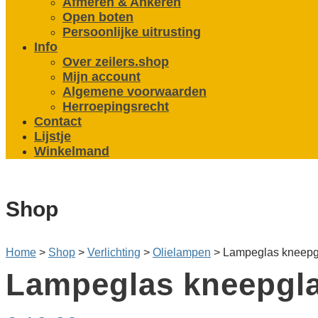
Afmeren & Ankeren
Open boten
Persoonlijke uitrusting
Info
Over zeilers.shop
Mijn account
Algemene voorwaarden
Herroepingsrecht
Contact
Lijstje
Winkelmand
Shop
Home
>
Shop
>
Verlichting
>
Olie­lampen
>
Lampeglas kneepgl
Lampeglas kneepgla