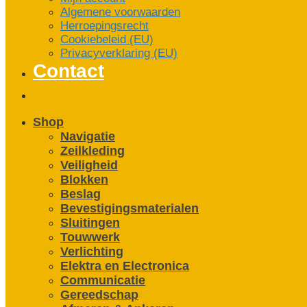
Algemene voorwaarden
Herroepingsrecht
Cookiebeleid (EU)
Privacyverklaring (EU)
Contact
Shop
Navigatie
Zeilkleding
Veiligheid
Blokken
Beslag
Bevestigings­­materialen
Sluitingen
Touwwerk
Verlichting
Elektra en Electronica
Communicatie
Gereedschap