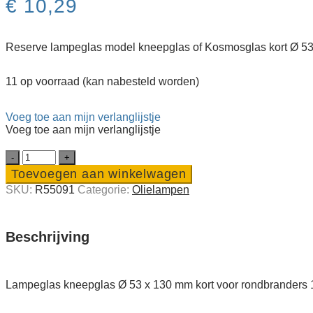
€
10,29
Reserve lampeglas model kneepglas of Kosmosglas kort Ø 53 
11 op voorraad (kan nabesteld worden)
Voeg toe aan mijn verlanglijstje
Voeg toe aan mijn verlanglijstje
Lampeglas
kneepglas
Toevoegen aan winkelwagen
Ø
SKU:
R55091
Categorie:
Olie­lampen
53
x
130
mm
Beschrijving
kort
quantity
Lampeglas kneepglas Ø 53 x 130 mm kort voor rondbranders 