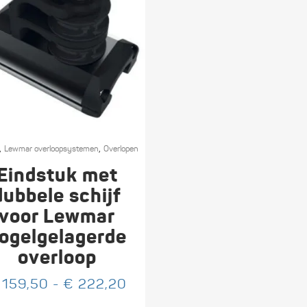
,
,
ct
Lewmar overloop­systemen
Overlopen
Eindstuk met
ere
dubbele schijf
es.
voor Lewmar
ogelgelagerde
overloop
:
en
Prijsklasse:
159,50
-
€
222,20
n
€ 159,50