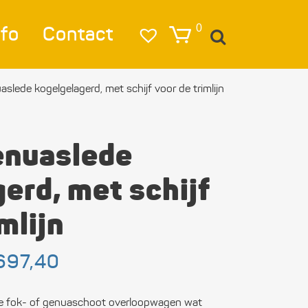
nfo
Contact
0
lede kogelgelagerd, met schijf voor de trimlijn
igatie
lag
enuaslede
lichting
erd, met schijf
eren & Ankeren
mlijn
lkleding
estigings­­
Prijsklasse:
697,40
€ 299,95
erialen
tot
€ 1.697,40
 de fok- of genuaschoot overloopwagen wat
ktra en