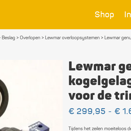
Shop
I
>
Beslag
>
Overlopen
>
Lewmar overloop­systemen
>
Lewmar genuas
Nav
Bes
Lewmar g
Ver
kogelgelag
Afm
voor de tri
Zei
Bev
€
299,95
-
€
1.
mat
Tijdens het zeilen moeiteloos
Ele