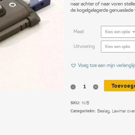
naar achter of naar voren stell
Ele
de kogelgelagerde genuaslede
Ope
Maat
Vei
Uitvoering
Slu
Com
Voeg toe aan mijn verlanglij
Per
uit
Toevoeg
Lewmar
Blo
genuaslede
SKU:
N/B
kogelgelagerd,
Tou
Categorieën:
,
Beslag
Lewmar over
met
Ger
schijf