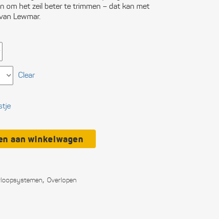
en om het zeil beter te trimmen – dat kan met
ctronica
 van Lewmar.
n boten
ligheid
Clear
itingen
municatie
stje
soonlijke
rusting
en aan winkelwagen
kken
wwerk
,
loop­systemen
Overlopen
eedschap