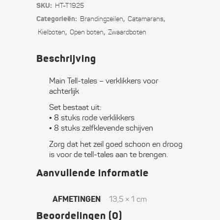
SKU:
HT-T1925
-
Categorieën:
,
,
Branding­­­zeilen
Catamarans
verklikkers
,
,
Kielboten
Open boten
Zwaard­boten
voor
Beschrijving
achterlijk
Main Tell-tales – verklikkers voor
quantity
achterlijk
Set bestaat uit:
• 8 stuks rode verklikkers
• 8 stuks zelfklevende schijven
Zorg dat het zeil goed schoon en droog
is voor de tell-tales aan te brengen.
Aanvullende informatie
AFMETINGEN
13,5 × 1 cm
Beoordelingen (0)