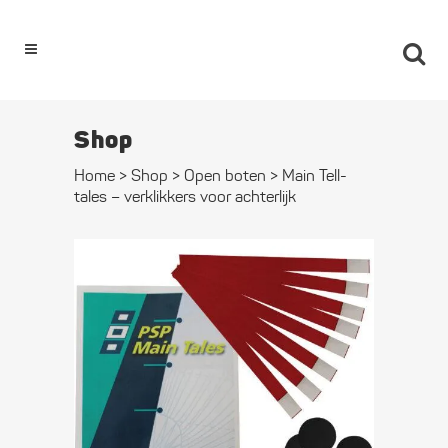
0
Shop
Home
>
Shop
>
Open boten
>
Main Tell-
tales – verklikkers voor achterlijk
Main Tell-
tales –
verklikkers