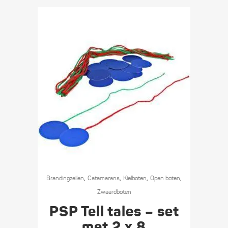
,
,
,
,
Branding­­­zeilen
Catamarans
Kielboten
Open boten
Zwaard­boten
PSP Tell tales – set
met 2 x 8