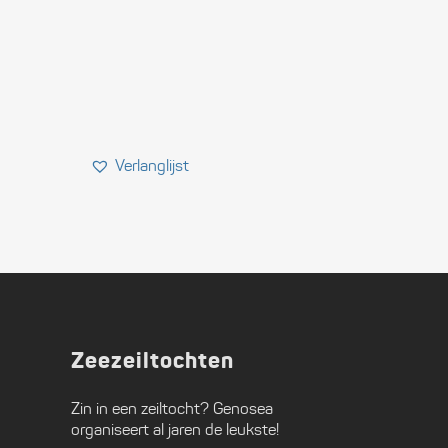
Zeezeiltochten
Zin in een zeiltocht?
Genosea
organiseert al jaren de leukste!