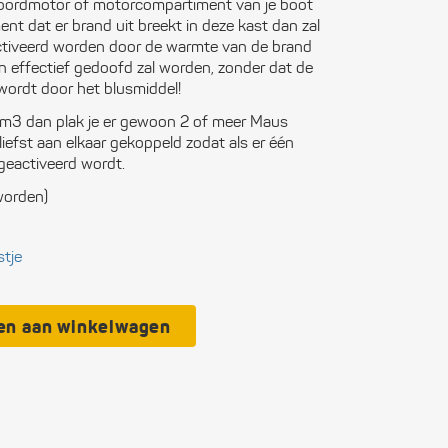
boordmotor of motorcompartiment van je boot
ctronica
nt dat er brand uit breekt in deze kast dan zal
ctiveerd worden door de warmte van de brand
n boten
n effectief gedoofd zal worden, zonder dat de
wordt door het blusmiddel!
ligheid
,1 m3 dan plak je er gewoon 2 of meer Maus
liefst aan elkaar gekoppeld zodat als er één
itingen
geactiveerd wordt.
worden)
municatie
soonlijke
stje
rusting
kken
en aan winkelwagen
wwerk
eedschap