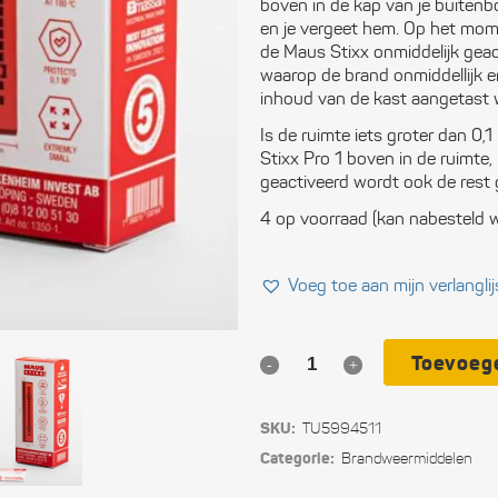
boven in de kap van je buiten
Ele
en je vergeet hem. Op het mome
de Maus Stixx onmiddelijk gea
Ope
waarop de brand onmiddellijk e
inhoud van de kast aangetast 
Vei
Is de ruimte iets groter dan 0
Stixx Pro 1 boven in de ruimte, 
Slu
geactiveerd wordt ook de rest 
4 op voorraad (kan nabesteld 
Com
Per
Voeg toe aan mijn verlanglij
uit
Blo
Toevoeg
Maus
Tou
Stixx-
SKU:
TU5994511
Pro
Ger
Categorie:
Brand­weer­middelen
1