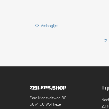
Ti
Sara Mansveltweg 30
Nach
6874 CC Wolfheze
20 f