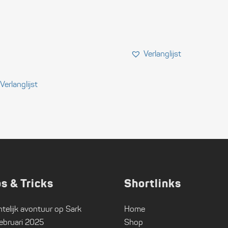
ps & Tricks
Shortlinks
telijk avontuur op Sark
Home
ebruari 2025
Shop