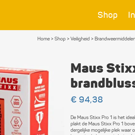
Shop
I
Home
>
Shop
>
Veiligheid
>
Brand­weer­middele
Nav
Bes
Maus Stix
Ver
brandblu
Afm
€
94,38
Zei
Bev
De Maus Stixx Pro 1 is het idea
mat
plakt de Maus Stixx Pro 1 boven
dergelijke mogelijke plek waar
Ele