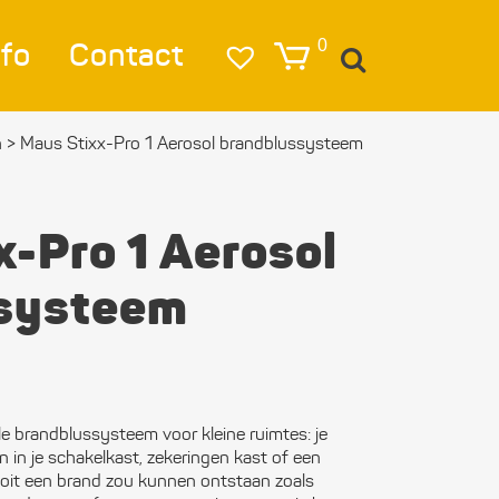
nfo
Contact
0
n
>
Maus Stixx-Pro 1 Aerosol brandblussysteem
igatie
lag
x-Pro 1 Aerosol
lichting
ssysteem
eren & Ankeren
lkleding
estigings­­
le brandblussysteem voor kleine ruimtes: je
erialen
 in je schakelkast, zekeringen kast of een
 ooit een brand zou kunnen ontstaan zoals
ktra en