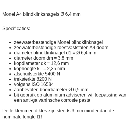
Monel A4 blindklinksnagels Ø 6,4 mm
Specificaties:
zeewaterbestendige Monel blindklinknagel
zeewaterbestendige roestvaststalen A4 doorn
diameter blindklinknagel d1 = Ø 6,4 mm
diameter doorn dm = 3,8 mm
kopdiameter dk = 12,6 mm
kophoogte k1 = 2,25 mm
afschuifsterkte 5400 N
treksterkte 8200 N
volgens ISO 16584
aanbevolen boordiameter Ø 6,5 mm
bij gebruik op aluminium adviseren wij toepassing van
een anti-galvaninsche corrosie pasta
De te klemmen diktes zijn steeds 3 mm minder dan de
nominale lengte l1!