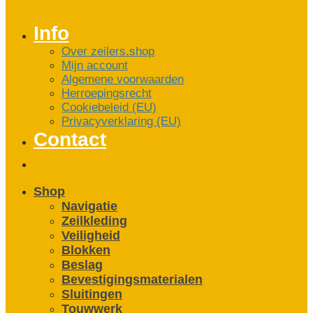
Info
Over zeilers.shop
Mijn account
Algemene voorwaarden
Herroepingsrecht
Cookiebeleid (EU)
Privacyverklaring (EU)
Contact
Shop
Navigatie
Zeilkleding
Veiligheid
Blokken
Beslag
Bevestigings­­materialen
Sluitingen
Touwwerk