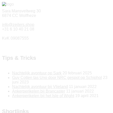
Sara Mansveltweg 30
6874 CC Wolfheze
info@zeilers.shop
+31 6 10 40 21 08
KvK 09087555
Tips & Tricks
Nachtelijk avontuur op Sark
20 februari 2025
Guy Cotten tas Uno door NRC gespot op Schiphol
23
juni 2023
Nachtelijk avontuur bij Vlieland
11 januari 2022
Ankerperikelen bij Brancaster
11 januari 2022
Ankerperikelen bij het Isle of Wight
19 april 2021
Shortlinks