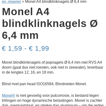
en -moeren
>
Monel A4 blindklink­nagels Ø 6,4 mm
Monel A4
blindklink­nagels Ø
6,4 mm
Prijsklasse:
€
1,59
-
€
1,99
€ 1,59
tot
€ 1,99
Monel blindklinknagels of popnagels Ø 6,4 mm met RVS A4
doorn (gaat dus niet roesten, ook niet in zeewater), leverbaar
in de lengtes 12, 16, en 18 mm.
Blind rivet pan head ISO16584, Blindnieten Monel.
Monel®
is niet gevoelig voor putcorrosie, is bestand tegen
trillingen en hoge dynamische belastingen. Monel is zachter
dan roestvaststaal, en sterker dan aluminium – om die reden