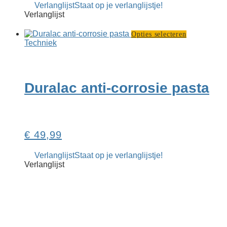
Verlanglijst
Staat op je verlanglijstje!
Verlanglijst
Dit
Opties selecteren
product
Techniek
heeft
meerdere
variaties.
Deze
Duralac anti-corrosie pasta
optie
kan
gekozen
worden
op
€
49,99
de
productpag
Verlanglijst
Staat op je verlanglijstje!
Verlanglijst