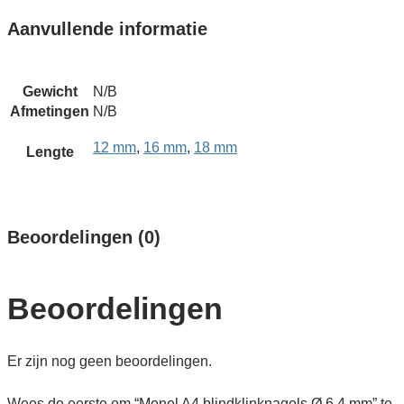
Aanvullende informatie
Gewicht
N/B
Afmetingen
N/B
12 mm
,
16 mm
,
18 mm
Lengte
Beoordelingen (0)
Beoordelingen
Er zijn nog geen beoordelingen.
Wees de eerste om “Monel A4 blindklink­nagels Ø 6,4 mm” te