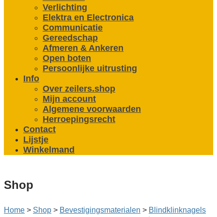
Verlichting
Elektra en Electronica
Communicatie
Gereedschap
Afmeren & Ankeren
Open boten
Persoonlijke uitrusting
Info
Over zeilers.shop
Mijn account
Algemene voorwaarden
Herroepingsrecht
Contact
Lijstje
Winkelmand
Shop
Home
>
Shop
>
Bevestigings­­materialen
>
Blind­klink­nagels