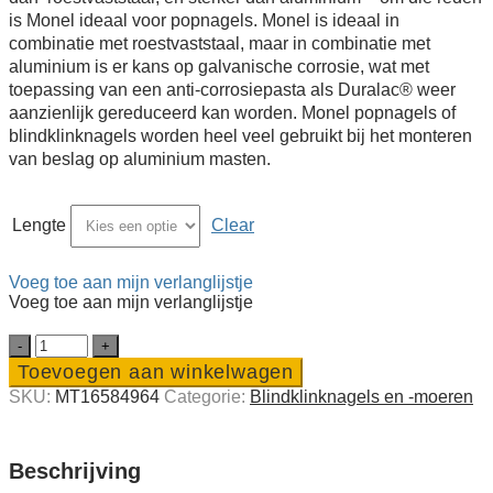
is Monel ideaal voor popnagels. Monel is ideaal in
combinatie met roestvaststaal, maar in combinatie met
aluminium is er kans op galvanische corrosie, wat met
toepassing van een anti-corrosiepasta als Duralac® weer
aanzienlijk gereduceerd kan worden. Monel popnagels of
blindklinknagels worden heel veel gebruikt bij het monteren
van beslag op aluminium masten.
Lengte
Clear
Voeg toe aan mijn verlanglijstje
Voeg toe aan mijn verlanglijstje
Monel
A4
Toevoegen aan winkelwagen
blindklink­
SKU:
MT16584964
Categorie:
Blind­klink­nagels en -moeren
nagels
Ø
6,4
mm
Beschrijving
quantity