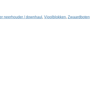
er neerhouder / downhaul
,
Vioolblokken
,
Zwaard­boten