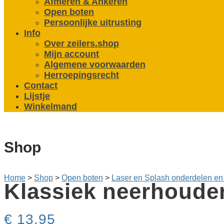
Afmeren & Ankeren
Open boten
Persoonlijke uitrusting
Info
Over zeilers.shop
Mijn account
Algemene voorwaarden
Herroepingsrecht
Contact
Lijstje
Winkelmand
Shop
Home
>
Shop
>
Open boten
>
Laser en Splash onderdelen en
Klassiek neerhouder
€
13,95