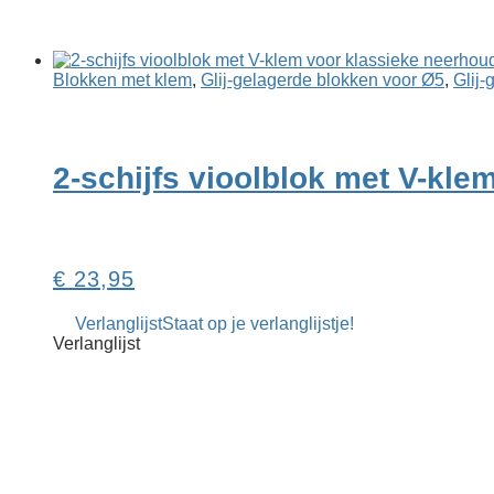
Blokken met klem
,
Glij-gelagerde blokken voor Ø5
,
Glij-
2-schijfs vioolblok met V-kle
€
23,95
Verlanglijst
Staat op je verlanglijstje!
Verlanglijst