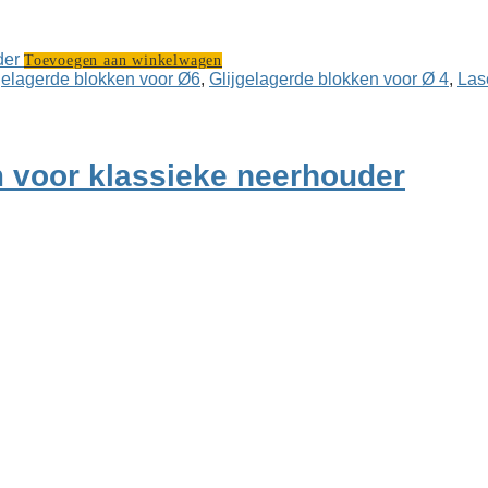
Toevoegen aan winkelwagen
gelagerde blokken voor Ø6
,
Glijgelagerde blokken voor Ø 4
,
Las
m voor klassieke neerhouder