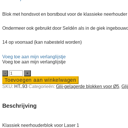
Blok met hondsvot en borstbout voor de klassieke neerhouder 
Ondermeer ook gebruikt door Seldén als in de giek ingebouwde
14 op voorraad (kan nabesteld worden)
Voeg toe aan mijn verlanglijstje
Voeg toe aan mijn verlanglijstje
Klassiek
neerhouder­
Toevoegen aan winkelwagen
blok
SKU:
HT..93
Categorieën:
Glij-gelagerde blokken voor Ø5
,
Gli
voor
Laser
1
quantity
Beschrijving
Klassiek neerhouderblok voor Laser 1