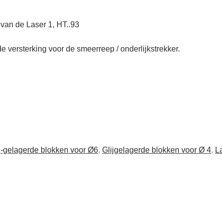
van de Laser 1, HT..93
 versterking voor de smeerreep / onderlijkstrekker.
j-gelagerde blokken voor Ø6
,
Glijgelagerde blokken voor Ø 4
,
L