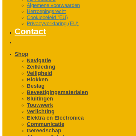
Algemene voorwaarden
Herroepingsrecht
Cookiebeleid (EU)
Privacyverklaring (EU)
Contact
Shop
Navigatie
Zeilkleding
Veiligheid
Blokken
Beslag
Bevestigings­­materialen
Sluitingen
Touwwerk
Verlichting
Elektra en Electronica
Communicatie
Gereedschap