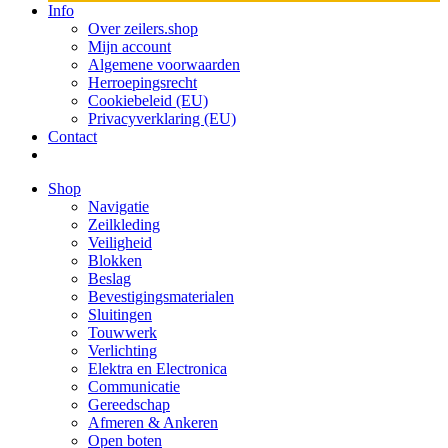
Info
Over zeilers.shop
Mijn account
Algemene voorwaarden
Herroepingsrecht
Cookiebeleid (EU)
Privacyverklaring (EU)
Contact
Shop
Navigatie
Zeilkleding
Veiligheid
Blokken
Beslag
Bevestigings­­materialen
Sluitingen
Touwwerk
Verlichting
Elektra en Electronica
Communicatie
Gereedschap
Afmeren & Ankeren
Open boten