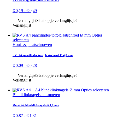
RVS A4 laagbolkop torx-schroef M5
var
De
Prijsklasse:
€
0,19
-
€
0,49
opt
€ 0,19
ka
tot
Verlanglijst
Staat op je verlanglijstje!
ge
€ 0,49
Verlanglijst
wo
op
Opties
de
Dit
selecteren
pro
product
Hout- & plaat­schroeven
heeft
meerdere
RVS A4 pan­cilinder torx­plaat­schroef Ø 4,8 mm
variaties.
Deze
Prijsklasse:
€
0,09
-
€
0,28
optie
€ 0,09
kan
tot
Verlanglijst
Staat op je verlanglijstje!
gekozen
€ 0,28
Verlanglijst
worden
op
Dit
Opties selecteren
de
prod
Blind­klink­nagels en -moeren
productpagina
heeft
meer
Monel A4 blindklink­nagels Ø 4,8 mm
varia
Dez
Prijsklasse:
€
0,87
-
€
1,31