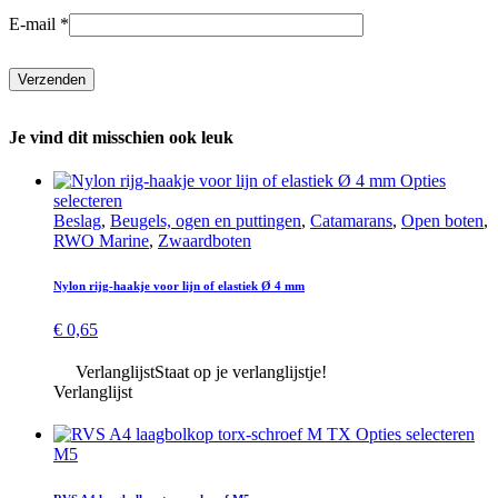
E-mail
*
Je vind dit misschien ook leuk
Opties
Dit
selecteren
product
Beslag
,
Beugels, ogen en puttingen
,
Catamarans
,
Open boten
,
heeft
RWO Marine
,
Zwaard­boten
meerdere
variaties.
Nylon rijg-haakje voor lijn of elastiek Ø 4 mm
Deze
optie
€
0,65
kan
gekozen
Verlanglijst
Staat op je verlanglijstje!
worden
Verlanglijst
op
de
Dit
Opties selecteren
productpagina
pro
M5
hee
mee