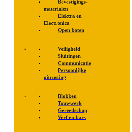
Bevestigings­­
materialen
Elektra en
Electronica
Open boten
Veiligheid
Sluitingen
Communicatie
Persoonlijke
uitrusting
Blokken
Touwwerk
Gereedschap
Verf en hars