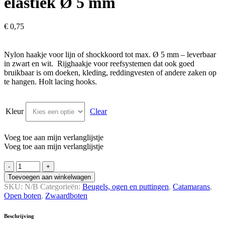
elastiek Ø 5 mm
€
0,75
Nylon haakje voor lijn of shockkoord tot max. Ø 5 mm – leverbaar
in zwart en wit. Rijghaakje voor reefsystemen dat ook goed
bruikbaar is om doeken, kleding, reddingvesten of andere zaken op
te hangen. Holt lacing hooks.
Kleur
Clear
Voeg toe aan mijn verlanglijstje
Voeg toe aan mijn verlanglijstje
Nylon
haakje
Toevoegen aan winkelwagen
voor
SKU:
N/B
Categorieën:
Beugels, ogen en puttingen
,
Catamarans
,
lijn
Open boten
,
Zwaard­boten
of
elastiek
Beschrijving
Ø