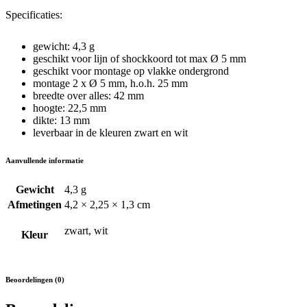
5
Specificaties:
mm
quantity
gewicht: 4,3 g
geschikt voor lijn of shockkoord tot max Ø 5 mm
geschikt voor montage op vlakke ondergrond
montage 2 x Ø 5 mm, h.o.h. 25 mm
breedte over alles: 42 mm
hoogte: 22,5 mm
dikte: 13 mm
leverbaar in de kleuren zwart en wit
Aanvullende informatie
Gewicht
4,3 g
Afmetingen
4,2 × 2,25 × 1,3 cm
zwart, wit
Kleur
Beoordelingen (0)