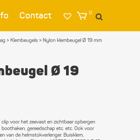
nfo
Contact
0
lag
>
Klembeugels
>
Nylon klembeugel Ø 19 mm
igatie
lag
mbeugel Ø 19
lichting
eren & Ankeren
lkleding
estigings­­
 clip voor het zeevast en zichtbaar opbergen
erialen
, boothaken, gereedschap etc. etc. Ook voor
n van de helmstokverlenger. Buisklem,
ktra en