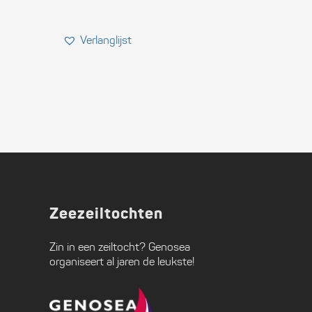
Zeezeiltochten
Zin in een zeiltocht?
Genosea
organiseert al jaren de leukste!