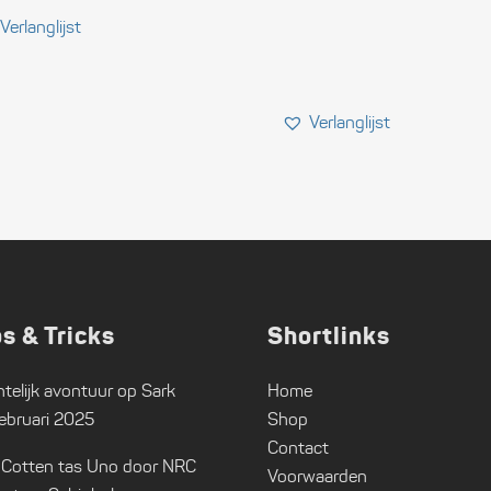
ps & Tricks
Shortlinks
telijk avontuur op Sark
Home
ebruari 2025
Shop
Contact
 Cotten tas Uno door NRC
Voorwaarden