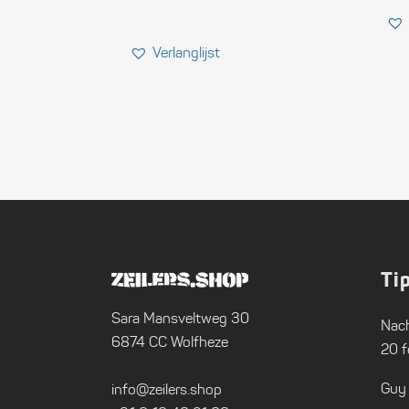
Ti
Sara Mansveltweg 30
Nach
6874 CC Wolfheze
20 f
Guy
info@zeilers.shop