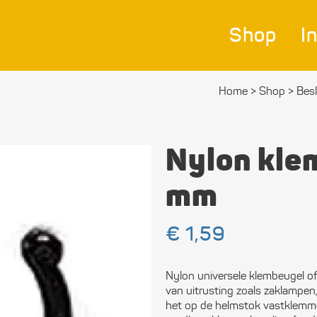
Shop
I
Home
>
Shop
>
Bes
Nav
Bes
Nylon kle
Ver
mm
Afm
€
1,59
Zei
Bev
Nylon universele klembeugel of
mat
van uitrusting zoals zaklampen
het op de helmstok vastklemme
Ele