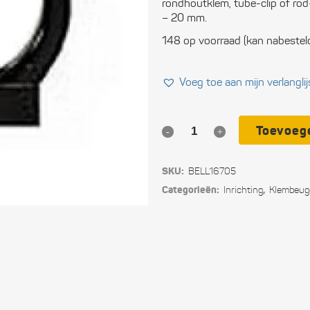
rondhoutklem, tube-clip of rod
Ele
– 20 mm.
148 op voorraad (kan nabestel
Ope
Vei
Voeg toe aan mijn verlanglij
Slu
Toevoeg
Nylon
Com
klembeugel
Per
SKU:
BELL16705
Ø
uit
Categorieën:
,
Inrichting
Klembeug
19
Blo
mm
Tou
quantity
Ger