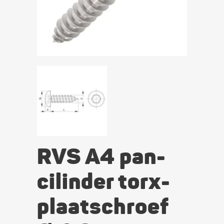
RVS A4 pan­
cilinder torx­
plaat­schroef