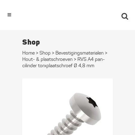
0
Shop
Home
>
Shop
>
Bevestigings­­materialen
>
Hout- & plaat­schroeven
>
RVS A4 pan­
cilinder torx­plaat­schroef Ø 4,8 mm