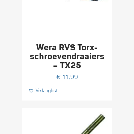
Wera RVS Torx-
schroeven­draaiers
– TX25
€
11,99
Verlanglijst