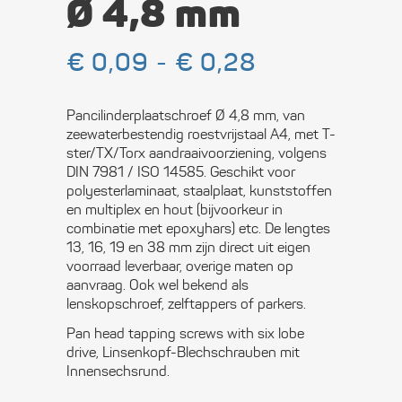
Ø 4,8 mm
Prijsklasse:
€
0,09
-
€
0,28
€ 0,09
tot
€ 0,28
Pancilinderplaatschroef Ø 4,8 mm, van
zeewaterbestendig roestvrijstaal A4, met T-
ster/TX/Torx aandraaivoorziening, volgens
DIN 7981 / ISO 14585. Geschikt voor
polyesterlaminaat, staalplaat, kunststoffen
en multiplex en hout (bijvoorkeur in
combinatie met epoxyhars) etc. De lengtes
13, 16, 19 en 38 mm zijn direct uit eigen
voorraad leverbaar, overige maten op
aanvraag. Ook wel bekend als
lenskopschroef, zelftappers of parkers.
Pan head tapping screws with six lobe
drive, Linsenkopf-Blechschrauben mit
Innensechsrund.