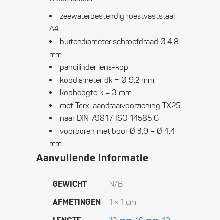
4,8
zeewaterbestendig roestvaststaal
mm
A4
buitendiameter schroefdraad Ø 4,8
quantity
mm
pancilinder lens-kop
kopdiameter dk = Ø 9,2 mm
kophoogte k = 3 mm
met Torx-aandraaivoorziening TX25
naar DIN 7981 / ISO 14585 C
voorboren met boor Ø 3,9 – Ø 4,4
mm
Aanvullende informatie
GEWICHT
N/B
AFMETINGEN
1 × 1 cm