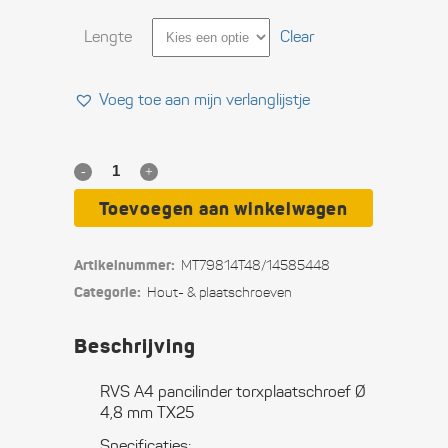
Lengte
Clear
Voeg toe aan mijn verlanglijstje
RVS
A4
Toevoegen aan winkelwagen
pan­
Artikelnummer:
MT79814T48/14585448
cilinder
Categorie:
Hout- & plaat­schroeven
torx­
Beschrijving
plaat­
schroef
RVS A4 pancilinder torxplaatschroef Ø
4,8 mm TX25
Ø
Specificaties: