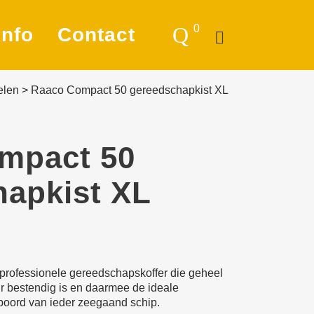
0
Info
Contact
elen
>
Raaco Compact 50 gereedschapkist XL
vigatie
slag
mpact 50
rlichting
hapkist XL
meren & Ankeren
ilkleding
vestigings­­
rofessionele gereedschapskoffer die geheel
terialen
ur bestendig is en daarmee de ideale
boord van ieder zeegaand schip.
ektra en