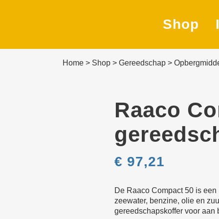
Shop
Home
>
Shop
>
Gereedschap
>
Opberg­midd
Na
Be
Raaco Co
Ve
gereedsc
Af
€
97,21
Ze
Be
De Raaco Compact 50 is een p
ma
zeewater, benzine, olie en zu
gereedschapskoffer voor aan 
El