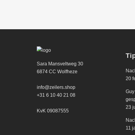
Ti
Sara Mansveltweg 30
Nach
6874 CC Wolfheze
20 f
info@zeilers.shop
Guy
+31 6 10 40 21 08
gesp
23 j
KvK 09087555
Nach
11 j