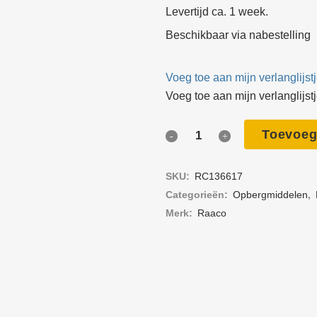
Levertijd ca. 1 week.
El
Beschikbaar via nabestelling
Op
Voeg toe aan mijn verlanglijst
Ve
Voeg toe aan mijn verlanglijst
Sl
Toevoeg
Raaco
Co
Compact
Pe
SKU:
RC136617
50
ui
Categorieën:
Opberg­middelen
,
gereedschapkist
Merk:
Raaco
Bl
XL
To
quantity
Ge