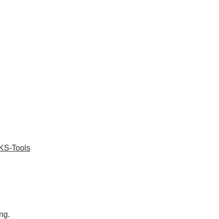
KS-Tools
ng.