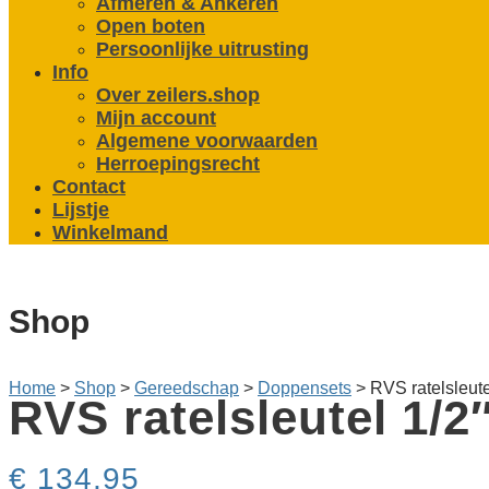
Afmeren & Ankeren
Open boten
Persoonlijke uitrusting
Info
Over zeilers.shop
Mijn account
Algemene voorwaarden
Herroepingsrecht
Contact
Lijstje
Winkelmand
Shop
Home
>
Shop
>
Gereedschap
>
Doppensets
>
RVS ratelsleute
RVS ratelsleutel 1/2
€
134,95