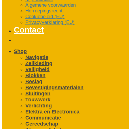
Algemene voorwaarden
Herroepingsrecht
Cookiebeleid (EU)
Privacyverklaring (EU)
Contact
Shop
Navigatie
Zeilkleding
Veiligheid
Blokken
Beslag
Bevestigings­­materialen
Sluitingen
Touwwerk
Verlichting
Elektra en Electronica
Communicatie
Gereedschap