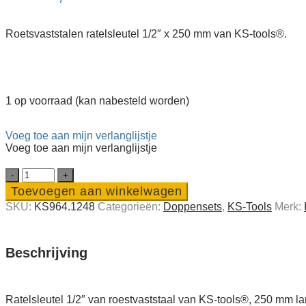
Roetsvaststalen ratelsleutel 1/2″ x 250 mm van KS-tools®️.
1 op voorraad (kan nabesteld worden)
Voeg toe aan mijn verlanglijstje
Voeg toe aan mijn verlanglijstje
RVS
ratelsleutel
Toevoegen aan winkelwagen
1/2"
SKU:
KS964.1248
Categorieën:
Doppensets
,
KS-Tools
Merk:
van
KS-
tools®️
quantity
Beschrijving
Ratelsleutel 1/2″ van roestvaststaal van KS-tools®️, 250 mm la