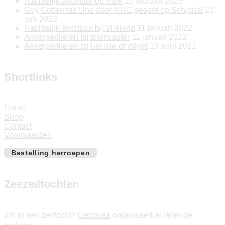
Nachtelijk avontuur op Sark
20 februari 2025
Guy Cotten tas Uno door NRC gespot op Schiphol
23
juni 2023
Nachtelijk avontuur bij Vlieland
11 januari 2022
Ankerperikelen bij Brancaster
11 januari 2022
Ankerperikelen bij het Isle of Wight
19 april 2021
Shortlinks
Home
Shop
Contact
Voorwaarden
Bestelling herroepen
Zeezeiltochten
Zin in een zeiltocht?
Genosea
organiseert al jaren de