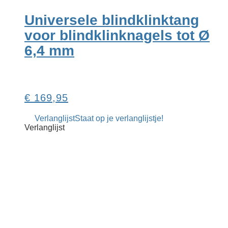
Universele blindklink­tang
voor blind­klink­nagels tot Ø
6,4 mm
€
169,95
Verlanglijst
Staat op je verlanglijstje!
Verlanglijst