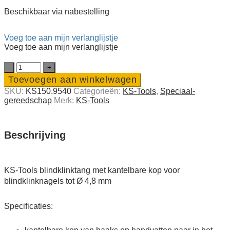
Beschikbaar via nabestelling
Voeg toe aan mijn verlanglijstje
Voeg toe aan mijn verlanglijstje
KS-
Tools
Toevoegen aan winkelwagen
blindklink­
SKU:
KS150.9540
Categorieën:
KS-Tools
,
Speciaal­
tang
gereedschap
Merk:
KS-Tools
met
kantelbare
kop
quantity
Beschrijving
KS-Tools blindklinktang met kantelbare kop voor
blindklinknagels tot Ø 4,8 mm
Specificaties: