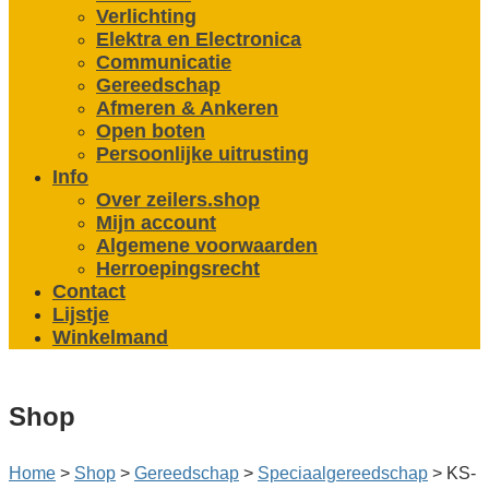
Verlichting
Elektra en Electronica
Communicatie
Gereedschap
Afmeren & Ankeren
Open boten
Persoonlijke uitrusting
Info
Over zeilers.shop
Mijn account
Algemene voorwaarden
Herroepingsrecht
Contact
Lijstje
Winkelmand
Shop
Home
>
Shop
>
Gereedschap
>
Speciaal­gereedschap
>
KS-