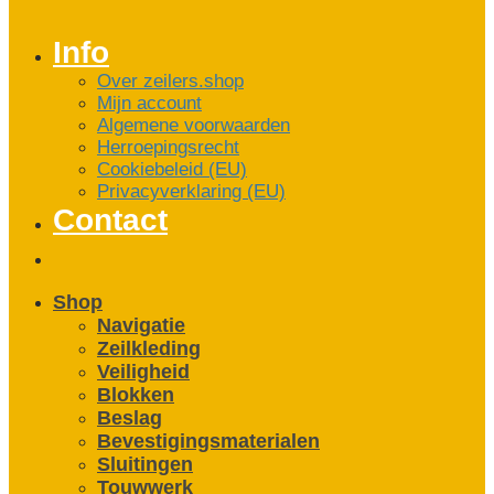
Info
Over zeilers.shop
Mijn account
Algemene voorwaarden
Herroepingsrecht
Cookiebeleid (EU)
Privacyverklaring (EU)
Contact
Shop
Navigatie
Zeilkleding
Veiligheid
Blokken
Beslag
Bevestigings­­materialen
Sluitingen
Touwwerk