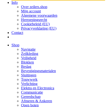
Info
Over zeilers.shop
Mijn account
Algemene voorwaarden
Herroepingsrecht
Cookiebeleid (EU)
Privacyverklaring (EU)
Contact
Shop
Navigatie
Zeilkleding
Veiligheid
Blokken
Beslag
Bevestigings­­materialen
Sluitingen
Touwwerk
Verlichting
Elektra en Electronica
Communicatie
Gereedschap
Afmeren & Ankeren
Open boten