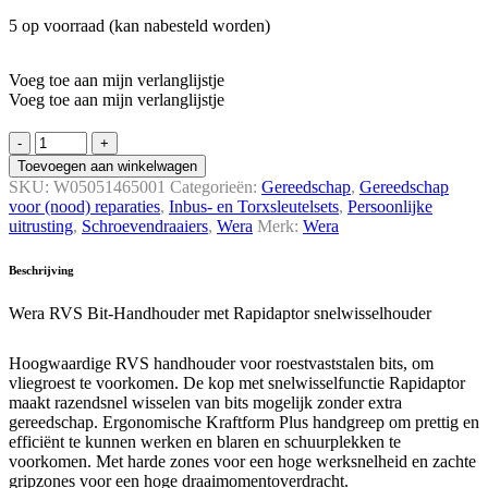
5 op voorraad (kan nabesteld worden)
Voeg toe aan mijn verlanglijstje
Voeg toe aan mijn verlanglijstje
Wera
RVS
Toevoegen aan winkelwagen
Bit-­
SKU:
W05051465001
Categorieën:
Gereedschap
,
Gereedschap
Hand­
voor (nood) reparaties
,
Inbus- en Torx­s­leutel­sets
,
Persoonlijke
houder
uitrusting
,
Schroeven­draaiers
,
Wera
Merk:
Wera
met
Rapidaptor
Beschrijving
snelwissel­
houder
Wera RVS Bit-Handhouder met Rapidaptor snelwisselhouder
quantity
Hoogwaardige RVS handhouder voor roestvaststalen bits, om
vliegroest te voorkomen. De kop met snelwisselfunctie Rapidaptor
maakt razendsnel wisselen van bits mogelijk zonder extra
gereedschap. Ergonomische Kraftform Plus handgreep om prettig en
efficiënt te kunnen werken en blaren en schuurplekken te
voorkomen. Met harde zones voor een hoge werksnelheid en zachte
gripzones voor een hoge draaimomentoverdracht.