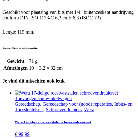
Geschikt voor plaatsing van bits met 1/4″ buitenzeskant-aandrijving
conform DIN ISO 1173-C 6,3 en E 6,3 (ISO1173).
Lengte 119 mm.
Aanvullende informatie
Gewicht
71 g
Afmetingen
10 × 3,2 × 32 cm
Je vind dit misschien ook leuk
Toevoegen aan winkelwagen
Gereedschap
,
Gereedschap voor (nood) reparaties
,
Inbus- en
Torx­s­leutel­sets
,
Schroeven­draaiers
,
Wera
Wera 17-delige roest­vast­stalen schroeven­draaier­set
€
99,99