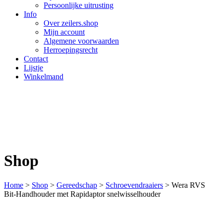
Persoonlijke uitrusting
Info
Over zeilers.shop
Mijn account
Algemene voorwaarden
Herroepingsrecht
Contact
Lijstje
Winkelmand
Shop
Home
>
Shop
>
Gereedschap
>
Schroeven­draaiers
>
Wera RVS
Bit-­Hand­houder met Rapidaptor snelwissel­houder