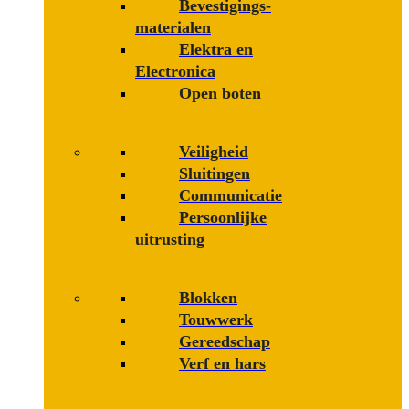
Bevestigings­­
materialen
Elektra en
Electronica
Open boten
Veiligheid
Sluitingen
Communicatie
Persoonlijke
uitrusting
Blokken
Touwwerk
Gereedschap
Verf en hars