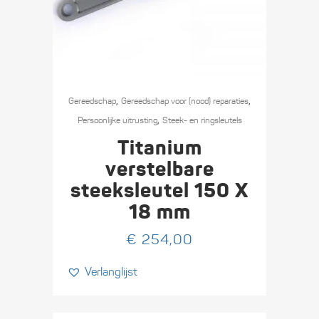
,
,
Gereedschap
Gereedschap voor (nood) reparaties
,
Persoonlijke uitrusting
Steek- en ringsleutels
Titanium
verstelbare
steeksleutel 150 X
18 mm
€
254,00
Verlanglijst