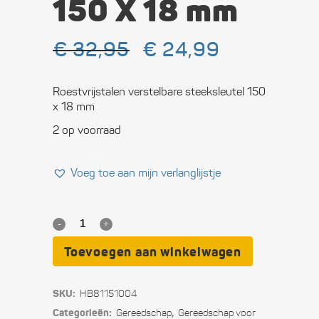
150 X 18 mm
Oorspronkelijke
Huidige
€
32,95
€
24,99
prijs
prijs
was:
is:
€ 32,95.
€ 24,99.
Roestvrijstalen verstelbare steeksleutel 150
x 18 mm
2 op voorraad
Voeg toe aan mijn verlanglijstje
RVS
verstelbare
Toevoegen aan winkelwagen
steeksleutel
SKU:
HB81151004
150
Categorieën:
,
Gereedschap
Gereedschap voor