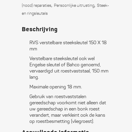
X
,
,
(nood) reparaties
Persoonlijke uitrusting
Steek-
en ringsleutels
18
mm
Beschrijving
quantity
RVS verstelbare steeksleutel 150 X 18
mm
Verstelbare steeksleutel ook wel
Engelse sleutel of Bahco genoemd,
vervaardigd uit roestvaststaal, 150 mm
lang.
Maximale opening 18 mm.
Gebruik van roestvaststalen
gereedschap voorkomt niet alleen dat
uw gereedschap in een bonk roest
verandert, maar verkleint ook de kans
op roestbesmetting (vliegroest).