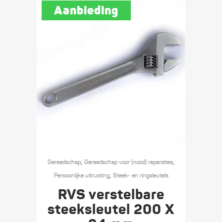
Aanbieding
,
,
Gereedschap
Gereedschap voor (nood) reparaties
,
Persoonlijke uitrusting
Steek- en ringsleutels
RVS verstelbare
steeksleutel 200 X