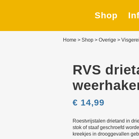
Shop
In
Home
>
Shop
>
Overige
>
Visgere
Navig
Besl
RVS driet
Verli
weerhake
Afme
€
14,99
Zeilk
Beves
Roestvrijstalen drietand in d
mater
stok of staaf geschroefd worde
kreekjes in drooggevallen geb
Elekt