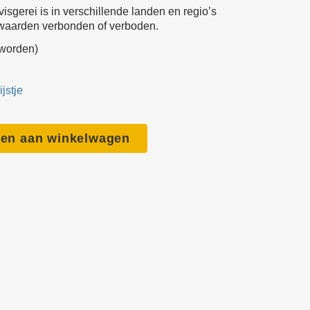
isgerei is in verschillende landen en regio’s
ronica
waarden verbonden of verboden.
 boten
 worden)
gheid
jstje
ingen
en aan winkelwagen
unicatie
onlijke
sting
ken
werk
edschap