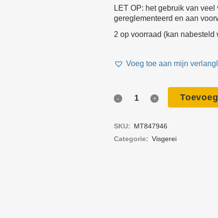
LET OP: het gebruik van veel v
Elect
gereglementeerd en aan voor
Open
2 op voorraad (kan nabesteld
Veili
Voeg toe aan mijn verlangli
Sluit
Toevoeg
RVS
Comm
drietand
Perso
SKU:
MT847946
uitru
met
Categorie:
Visgerei
weerhaken
Blok
voor
Touw
harpoen
Gere
quantity