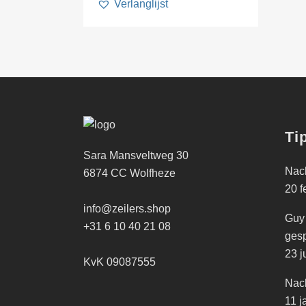
Verlanglijst
Ti
Sara Mansveltweg 30
Nach
6874 CC Wolfheze
20 f
info@zeilers.shop
Guy
+31 6 10 40 21 08
gesp
23 j
KvK 09087555
Nach
11 j