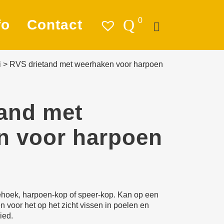
0
fo
Contact
i
>
RVS drietand met weerhaken voor harpoen
atie
ag
and met
chting
n voor harpoen
ren & Ankeren
leding
tigings­­
riehoek, harpoen-kop of speer-kop. Kan op een
ialen
n voor het op het zicht vissen in poelen en
ied.
ra en