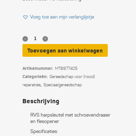
Voeg toe aan mijn verlanglijstje
RVS
harpsleutel
Toevoegen aan winkelwagen
met
Artikelnummer:
MT8977405
schroeven­
Categorieën:
Gereedschap voor (nood)
draaier
,
reparaties
Speciaal­gereedschap
en
Beschrijving
flesopener
RVS harpsleutel met schroevendraaier
quantity
en flesopener
Specificaties: