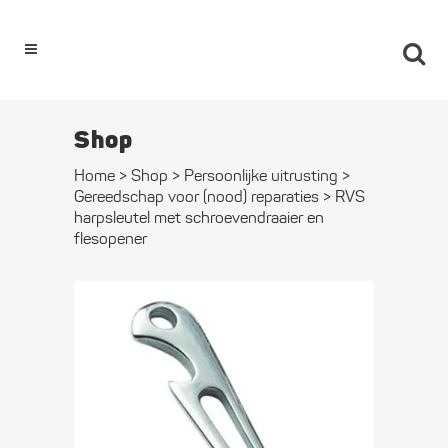
0
Shop
Home
>
Shop
>
Persoonlijke uitrusting
>
Gereedschap voor (nood) reparaties
>
RVS
harpsleutel met schroeven­draaier en
flesopener
RVS
harpsleutel
met