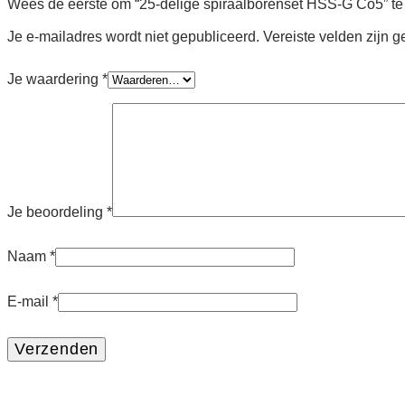
Wees de eerste om “25-delige spiraal­boren­set HSS-G Co5” t
Je e-mailadres wordt niet gepubliceerd.
Vereiste velden zijn
Je waardering
*
Je beoordeling
*
Naam
*
E-mail
*