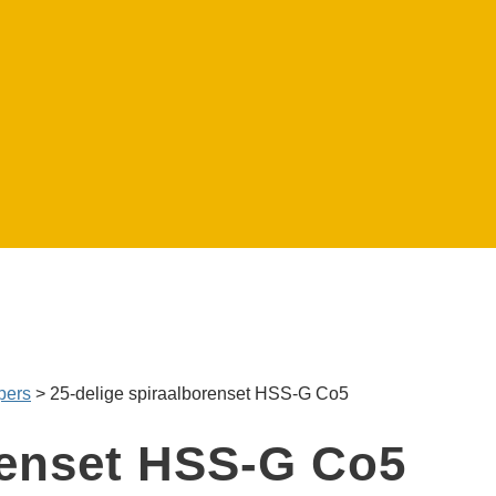
apers
>
25-delige spiraal­boren­set HSS-G Co5
ren­set HSS-G Co5