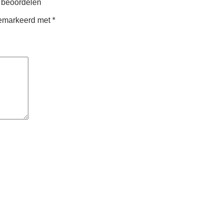
e beoordelen
 gemarkeerd met
*