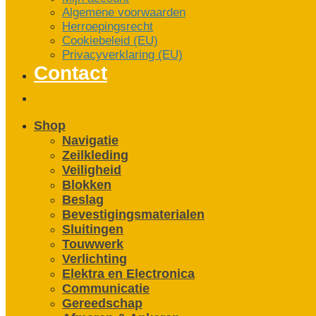
Algemene voorwaarden
Herroepingsrecht
Cookiebeleid (EU)
Privacyverklaring (EU)
Contact
Shop
Navigatie
Zeilkleding
Veiligheid
Blokken
Beslag
Bevestigings­­materialen
Sluitingen
Touwwerk
Verlichting
Elektra en Electronica
Communicatie
Gereedschap