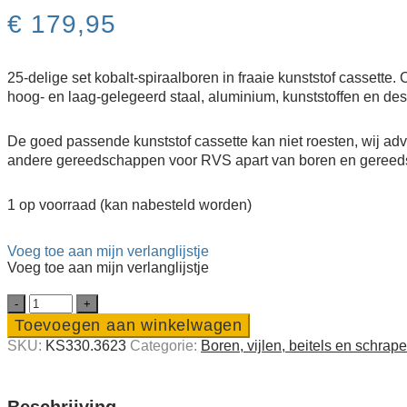
€
179,95
25-delige set kobalt-spiraalboren in fraaie kunststof cassette
hoog- en laag-gelegeerd staal, aluminium, kunststoffen en desg
De goed passende kunststof cassette kan niet roesten, wij a
andere gereedschappen voor RVS apart van boren en gereedsch
1 op voorraad (kan nabesteld worden)
Voeg toe aan mijn verlanglijstje
Voeg toe aan mijn verlanglijstje
25-
delige
Toevoegen aan winkelwagen
spiraal­
SKU:
KS330.3623
Categorie:
Boren, vijlen, beitels en schrape
boren­
set
HSS-
G
Beschrijving