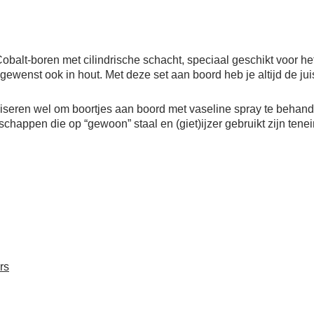
. Cobalt-boren met cilindrische schacht, speciaal geschikt voor 
ewenst ook in hout. Met deze set aan boord heb je altijd de juis
dviseren wel om boortjes aan boord met vaseline spray te beha
appen die op “gewoon” staal en (giet)ijzer gebruikt zijn tene
rs