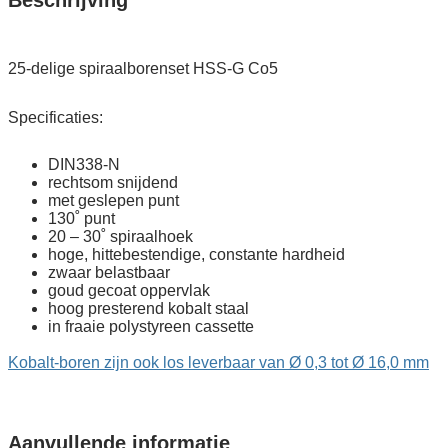
Co5
quantity
25-delige spiraalborenset HSS-G Co5
Specificaties:
DIN338-N
rechtsom snijdend
met geslepen punt
130˚ punt
20 – 30˚ spiraalhoek
hoge, hittebestendige, constante hardheid
zwaar belastbaar
goud gecoat oppervlak
hoog presterend kobalt staal
in fraaie polystyreen cassette
Kobalt-boren zijn ook los leverbaar van Ø 0,3 tot Ø 16,0 mm
Aanvullende informatie