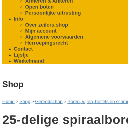
Afmeren & Ankeren
Open boten
Persoonlijke uitrusting
Info
Over zeilers.shop
Mijn account
Algemene voorwaarden
Herroepingsrecht
Contact
Lijstje
Winkelmand
Shop
Home
>
Shop
>
Gereedschap
>
Boren, vijlen, beitels en schr
25-delige spiraal­bo