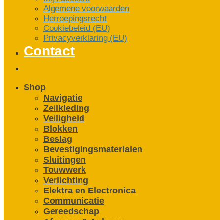
Algemene voorwaarden
Herroepingsrecht
Cookiebeleid (EU)
Privacyverklaring (EU)
Contact
Shop
Navigatie
Zeilkleding
Veiligheid
Blokken
Beslag
Bevestigings­­materialen
Sluitingen
Touwwerk
Verlichting
Elektra en Electronica
Communicatie
Gereedschap