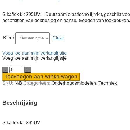
€ 27,10
tot
€ 28,20
Sikaflex kit 295UV – Duurzaam elastische lijmkit, geschikt vo
het afkitten van dekbeslag en aansluitvoegen van teakdekken. 
Kleur
Clear
Voeg toe aan mijn verlanglijstje
Voeg toe aan mijn verlanglijstje
Sikaflex
kit
Toevoegen aan winkelwagen
295UV
SKU:
N/B
Categorieën:
Onderhouds­middelen
,
Techniek
quantity
Beschrijving
Sikaflex kit 295UV