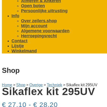
Afmeren & Ankeren
Open boten
Persoonlijke uitrusting
Info
Over zeilers.shop
Mijn account
Algemene voorwaarden
Herroepingsrecht
Contact
Lijstje
Winkelmand
Shop
Home
>
Shop
>
Overige
>
Techniek
>
Sikaflex kit 295UV
Sikaflex kit 295UV
Prijsklasse:
€
27,10
-
€
28,20