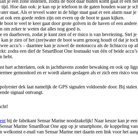
n je een zone instellen, zodra de boot daar buiten komt gaat er een beri
tijd. Hoe dan ook: je kan op je telefoon in de gaten houden waar je sch
ter staat. Als er teveel water in de bilge staat gaat er een alarm naar 
t ook een goede reden zijn om evern op de boot te gaan kijken.
boot te veel te keer gaat door grote golven in de haven of een andere o
en om zeker te weten dat alles nog goed is.
n daarboven, zodat je kunt zien of er risico is van bevriezing. Stel je
kan je zien of het (zee)water de boot warm genoeg houdt of dat je toc
e accu’s – daarmee kan je zowel de motoraccu als de lichtaccu op afs
dekt: zodra een dief de SmartBoat One losmaakt van één of beide accu’s 
n hebt.
hart achterlaten, ook in jachthavens zonder bewaking en ook op ligplaa
rmee gemonitord en er wordt alarm geslagen als er zich een risico voo
polyester dek laat namelijk de GPS signalen voldoende door. Bij stal
ende signaal ontvangt.
acht!
ent
bij de fabrikant Sensar Marine noodzakelijk! Naar keuze kan je ee
 de Sensar Marine SmartBoat One app op je smartphone, de koppeling van 
n een welkomst e-mail van Sensar Marine met daarin een link voor het 