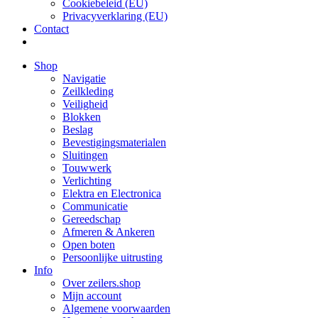
Cookiebeleid (EU)
Privacyverklaring (EU)
Contact
Shop
Navigatie
Zeilkleding
Veiligheid
Blokken
Beslag
Bevestigings­­materialen
Sluitingen
Touwwerk
Verlichting
Elektra en Electronica
Communicatie
Gereedschap
Afmeren & Ankeren
Open boten
Persoonlijke uitrusting
Info
Over zeilers.shop
Mijn account
Algemene voorwaarden