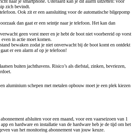
cht naar je smartphone. Uiteraard kan je dit alarm uitzetten: voor
ip zich bevindt.
je telefoon. Ook zit er een aansluiting voor de automatische bilgepomp
orzaak dan gaat er een seintje naar je telefoon. Het kan dan
 verwacht geen vorst meer en je hebt de boot niet voorbereid op vorst
h even in actie moet komen.
tand bewaken zodat je niet onverwacht bij de boot komt en ontdekt
gaat er een alarm af op je telefoon!
tsen buiten jachthavens. Risico’s als diefstal, zinken, bevriezen,
rdoet.
en en aluminium schepen met metalen opbouw moet je een plek kiezen
n abonnement afsluiten voor een maand, voor een vaarseizoen van 1
app en hardware en installatie van de hardware heb je de tijd om het
aangeven van het monitoring abonnement van jouw keuze.