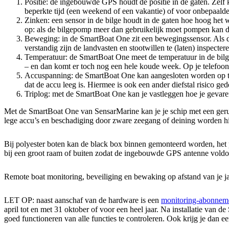
Positie: de ingebouwde GPS houdt de positie in de gaten. Zelf ka
beperkte tijd (een weekend of een vakantie) of voor onbepaalde 
Zinken: een sensor in de bilge houdt in de gaten hoe hoog het wa
op: als de bilgepomp meer dan gebruikelijk moet pompen kan da
Beweging: in de SmartBoat One zit een bewegingssensor. Als de 
verstandig zijn de landvasten en stootwillen te (laten) inspecter
Temperatuur: de SmartBoat One meet de temperatuur in de bilge e
– en dan komt er toch nog een hele koude week. Op je telefoon 
Accuspanning: de SmartBoat One kan aangesloten worden op twe
dat de accu leeg is. Hiermee is ook een ander diefstal risico ge
Triplog: met de SmartBoat One kan je vastleggen hoe je gevare
Met de SmartBoat One van SensarMarine kan je je schip met een gerust 
lege accu’s en beschadiging door zware zeegang of deining worden hie
Bij polyester boten kan de black box binnen gemonteerd worden, het 
bij een groot raam of buiten zodat de ingebouwde GPS antenne voldo
Remote boat monitoring, beveiliging en bewaking op afstand van je j
LET OP: naast aanschaf van de hardware is een
monitoring-abonnem
april tot en met 31 oktober of voor een heel jaar. Na installatie van
goed functioneren van alle functies te controleren. Ook krijg je da