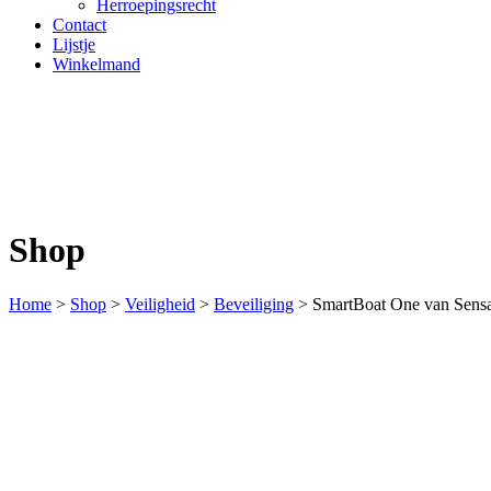
Herroepingsrecht
Contact
Lijstje
Winkelmand
Shop
Home
>
Shop
>
Veiligheid
>
Beveiliging
>
SmartBoat One van Sens