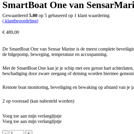
SmartBoat One van SensarMar
Gewaardeerd
5.00
op 5 gebaseerd op
1
klant waardering
(
klantbeoordeling)
€
489,00
De SmartBoat One van Sensar Marine is de meest complete beveiliging v
de bilgepomp, beweging, temperatuur en accuspanning.
Met de SmartBoat One kan je je schip met een gerust hart achterlaten, 
beschadiging door zware zeegang of deining worden hiermee gemonitor
Remote boat monitoring, beveiliging en bewaking op afstand van je j
2 op voorraad (kan nabesteld worden)
Voeg toe aan mijn verlanglijstje
Voeg toe aan mijn verlanglijstje
SmartBoat