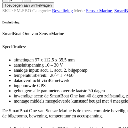
One
Toevoegen aan winkelwagen
van
SKU:
SM-SBO
Categorie:
Beveiliging
Merk:
Sensar Marine
,
SmartB
SensarMarine
quantity
Beschrijving
SmartBoat One van SensarMarine
Specificaties:
afmetingen 97 x 112,5 x 35,5 mm
aansluitspanning 10 – 30 V
analoge input: accu 1, accu 2, bilgepomp
temperatuurbereik: -20˚< T <+60˚
dataoverdracht via 4G netwerk
ingebouwde GPS
geheugen: alle parameters over de laatste 30 dagen
inwendige accu: de SmartBoat One kan 40 dagen zelfstandig, z
montage middels meegeleverde kunststof beugel met 4 meegel
De SmartBoat One van Sensar Marine is de meest complete beveiliging v
de bilgepomp, beweging, temperatuur en accuspanning.