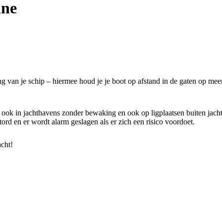
ine
an je schip – hiermee houd je je boot op afstand in de gaten op meerder
ook in jachthavens zonder bewaking en ook op ligplaatsen buiten jachtha
d en er wordt alarm geslagen als er zich een risico voordoet.
acht!