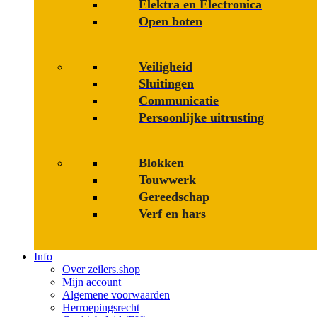
Elektra en Electronica
Open boten
Veiligheid
Sluitingen
Communicatie
Persoonlijke uitrusting
Blokken
Touwwerk
Gereedschap
Verf en hars
Info
Over zeilers.shop
Mijn account
Algemene voorwaarden
Herroepingsrecht