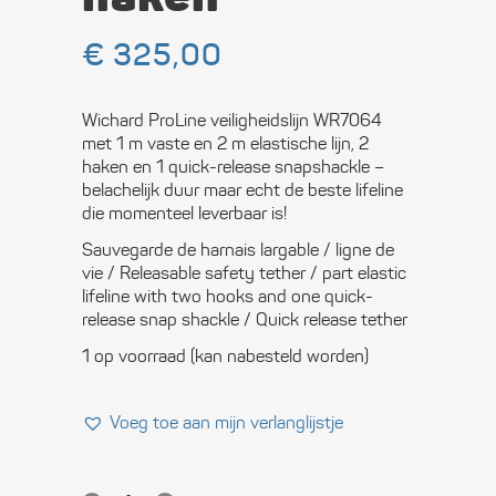
€
325,00
Wichard ProLine veiligheidslijn WR7064
met 1 m vaste en 2 m elastische lijn, 2
haken en 1 quick-release snapshackle –
belachelijk duur maar echt de beste lifeline
die momenteel leverbaar is!
Sauvegarde de harnais largable / ligne de
vie / Releasable safety tether / part elastic
lifeline with two hooks and one quick-
release snap shackle / Quick release tether
1 op voorraad (kan nabesteld worden)
Voeg toe aan mijn verlanglijstje