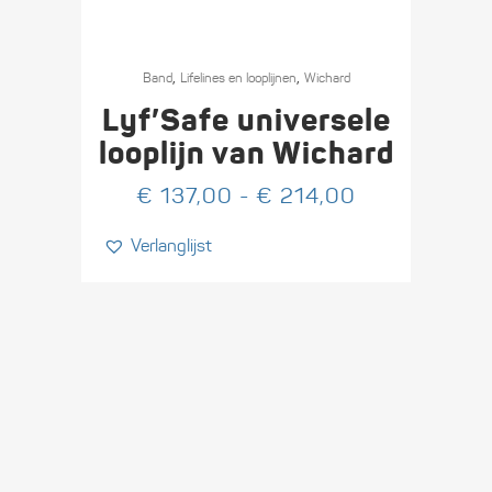
Dit
,
,
product
Band
Lifelines en looplijnen
Wichard
heeft
Lyf’Safe universele
meerdere
looplijn van Wichard
variaties.
Prijsklasse:
€
137,00
-
€
214,00
Deze
€ 137,00
optie
Verlanglijst
tot
kan
€ 214,00
gekozen
worden
op
de
productpagina