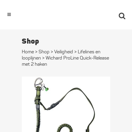
0
Shop
Home
>
Shop
>
Veiligheid
>
Lifelines en
looplijnen
>
Wichard ProLine Quick-Release
met 2 haken