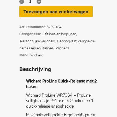
Wichard
ProLine
Toevoegen aan winkelwagen
Quick-
Artikelnummer:
WR7064
Release
Categorieën:
,
Lifelines en looplijnen
met
,
Persoonlijke veiligheid
Reddingvest, veiligheids­
,
harnassen en lifelines
Wichard
2
Merk:
Wichard
haken
Beschrijving
quantity
Wichard ProLine Quick-Release met 2
haken
Wichard ProLine WR7064 – ProLine
veiligheidslijn 2+1 m met 2 haken en 1
quick-release snapshackle
Maximale veiligheid • ErgoLockSystem