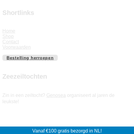
Shortlinks
Home
Shop
Contact
Voorwaarden
Bestelling herroepen
Zeezeiltochten
Zin in een zeiltocht?
Genosea
organiseert al jaren de
leukste!
© 2026 zeilers.shop | Site & webshop:
Tomworks