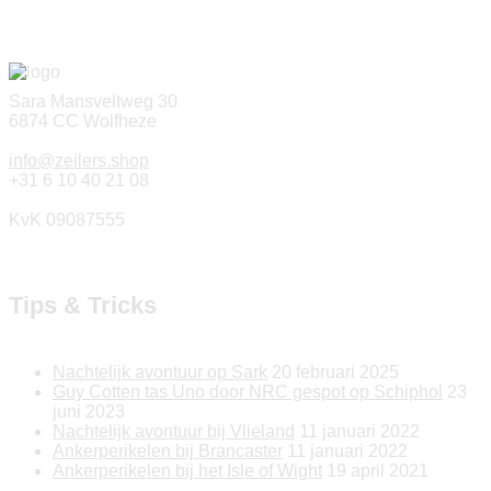
Sara Mansveltweg 30
6874 CC Wolfheze
info@zeilers.shop
+31 6 10 40 21 08
KvK 09087555
Tips & Tricks
Nachtelijk avontuur op Sark
20 februari 2025
Guy Cotten tas Uno door NRC gespot op Schiphol
23
juni 2023
Nachtelijk avontuur bij Vlieland
11 januari 2022
Ankerperikelen bij Brancaster
11 januari 2022
Ankerperikelen bij het Isle of Wight
19 april 2021