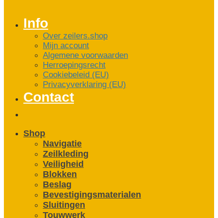
Info
Over zeilers.shop
Mijn account
Algemene voorwaarden
Herroepingsrecht
Cookiebeleid (EU)
Privacyverklaring (EU)
Contact
Shop
Navigatie
Zeilkleding
Veiligheid
Blokken
Beslag
Bevestigings­­materialen
Sluitingen
Touwwerk