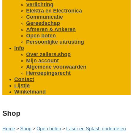
Verlichting
Elektra en Electronica
Communicatie
Gereedschap
Afmeren & Ankeren
Open boten
Persoonlijke uitrusting
Info
Over zeilers.shop
Mijn account
Algemene voorwaarden
Herroepingsrecht
Contact
Lijstje
Winkelmand
Shop
Home
>
Shop
>
Open boten
>
Laser en Splash onderdelen