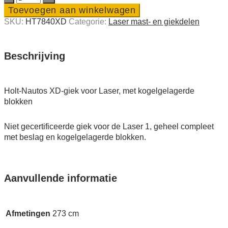
Nautos
Toevoegen aan winkelwagen
XD-
SKU:
HT7840XD
Categorie:
Laser mast- en giekdelen
giek
voor
Laser
quantity
Beschrijving
Holt-Nautos XD-giek voor Laser, met kogelgelagerde
blokken
Niet gecertificeerde giek voor de Laser 1, geheel compleet
met beslag en kogelgelagerde blokken.
Aanvullende informatie
Afmetingen
273 cm