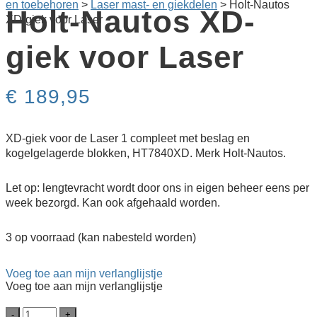
en toebehoren
>
Laser mast- en giekdelen
>
Holt-Nautos
Holt-Nautos XD-
XD-giek voor Laser
giek voor Laser
€
189,95
XD-giek voor de Laser 1 compleet met beslag en
kogelgelagerde blokken, HT7840XD. Merk Holt-Nautos.
Let op: lengtevracht wordt door ons in eigen beheer eens per
week bezorgd. Kan ook afgehaald worden.
3 op voorraad (kan nabesteld worden)
Voeg toe aan mijn verlanglijstje
Voeg toe aan mijn verlanglijstje
Holt-