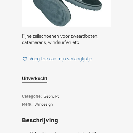
gebruikt
Oorspronkelijke
Huidige
€
49,95
€
5,99
prijs
prijs
was:
is:
€ 49,95.
€ 5,99.
Fijne zeilschoenen voor zwaardboten,
catamarans, windsurfen etc.
Voeg toe aan mijn verlanglijstje
Uitverkocht
Categorie:
Gebruikt
Merk:
Windesign
Beschrijving