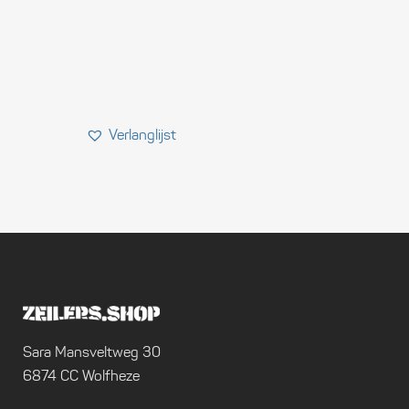
Sara Mansveltweg 30
6874 CC Wolfheze