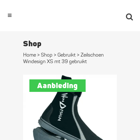
0
Shop
Home
>
Shop
>
Gebruikt
>
Zeilschoen
Windesign XS mt 39 gebruikt
Aanbieding
Zeilschoen
Windesign XS
mt 39