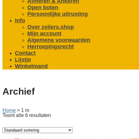
Afmeren & Ankeren
Open boten
Persoonlijke uitrusting
Info
Over zeilers.shop
Mijn account
Algemene voorwaarden
Herroepingsrecht
Contact
Lijstje
Winkelmand
Archief
Home
>
1 m
Toont alle 6 resultaten