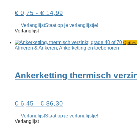
worde
op
Prijsklasse:
€
0,75
-
€
14,99
de
produ
€ 0,75
Verlanglijst
Staat op je verlanglijstje!
tot
Verlanglijst
€ 14,99
Opties 
Afmeren & Ankeren
,
Ankerketting en toebehoren
Ankerketting thermisch verzi
Prijsklasse:
€
6,45
-
€
86,30
€ 6,45
Verlanglijst
Staat op je verlanglijstje!
tot
Verlanglijst
€ 86,30