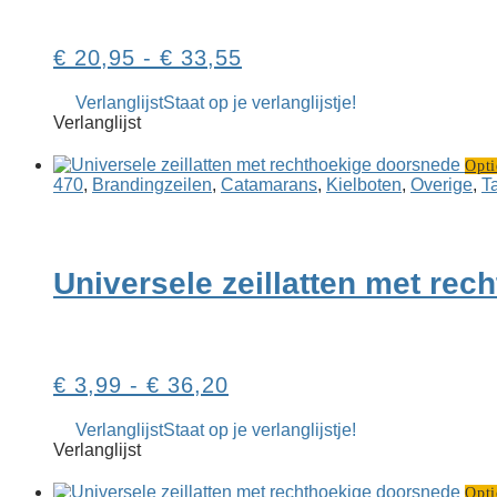
worden
op
Prijsklasse:
€
20,95
-
€
33,55
de
productpagina
€ 20,95
Verlanglijst
Staat op je verlanglijstje!
tot
Verlanglijst
€ 33,55
Opti
470
,
Branding­­­zeilen
,
Catamarans
,
Kielboten
,
Overige
,
T
Universele zeillatten met re
Prijsklasse:
€
3,99
-
€
36,20
€ 3,99
Verlanglijst
Staat op je verlanglijstje!
tot
Verlanglijst
€ 36,20
Opti