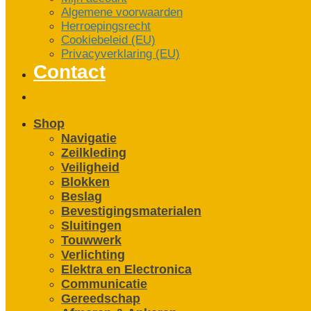
Algemene voorwaarden
Herroepingsrecht
Cookiebeleid (EU)
Privacyverklaring (EU)
Contact
Shop
Navigatie
Zeilkleding
Veiligheid
Blokken
Beslag
Bevestigings­­materialen
Sluitingen
Touwwerk
Verlichting
Elektra en Electronica
Communicatie
Gereedschap