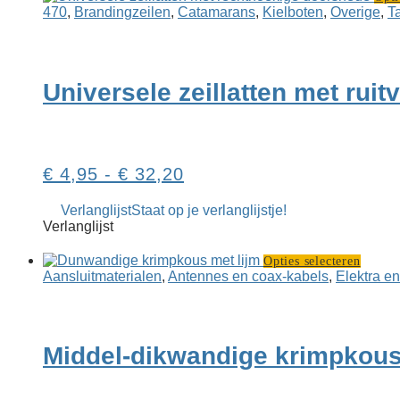
470
,
Branding­­­zeilen
,
Catamarans
,
Kielboten
,
Overige
,
T
Universele zeillatten met rui
Prijsklasse:
€
4,95
-
€
32,20
€ 4,95
Verlanglijst
Staat op je verlanglijstje!
tot
Verlanglijst
€ 32,20
Dit
Opties selecteren
produ
Aansluit­materialen
,
Antennes en coax-kabels
,
Elektra en
heeft
meerd
variati
Deze
Middel-dikwandige krimpkous
optie
kan
gekoz