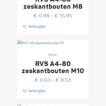
meerdere
zeskant­bouten M8
variaties.
Prijsklasse:
€
0,48
-
€
15,95
Deze
€ 0,48
optie
Verlanglijst
tot
kan
€ 15,95
gekozen
worden
op
Dit
de
product
Bouten
productpagina
heeft
RVS A4-80
meerdere
zeskant­bouten M10
variaties.
Prijsklasse:
€
0,63
-
€
8,53
Deze
€ 0,63
optie
Verlanglijst
tot
kan
€ 8,53
gekozen
worden