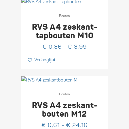
op
Dit
de
product
Bouten
productpagina
heeft
RVS A4 zeskant-
meerdere
tapbouten M10
variaties.
Prijsklasse:
€
0,36
-
€
3,99
Deze
€ 0,36
optie
Verlanglijst
tot
kan
€ 3,99
gekozen
worden
op
Dit
de
product
Bouten
productpagina
heeft
RVS A4 zeskant­
meerdere
bouten M12
variaties.
Prijsklasse:
€
0,61
-
€
24,16
Deze