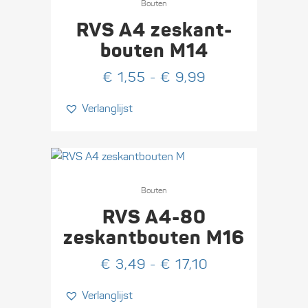
product
Bouten
heeft
RVS A4 zeskant­
meerdere
bouten M14
variaties.
Prijsklasse:
€
1,55
-
€
9,99
Deze
€ 1,55
optie
Verlanglijst
tot
kan
€ 9,99
gekozen
worden
op
Dit
de
product
Bouten
productpagina
heeft
RVS A4-80
meerdere
zeskant­bouten M16
variaties.
Prijsklasse:
€
3,49
-
€
17,10
Deze
€ 3,49
optie
Verlanglijst
tot
kan