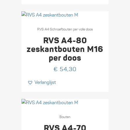
€ 17,10
gekozen
worden
op
Dit
de
product
RVS A4 Schroefbouten per volle doos
productpagina
heeft
RVS A4-80
meerdere
zeskant­bouten M16
variaties.
per doos
Deze
optie
€
54,30
kan
Verlanglijst
gekozen
worden
op
de
Dit
productpagina
product
Bouten
heeft
RVS A4-70