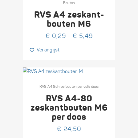
product
Bouten
heeft
RVS A4 zeskant­
meerdere
bouten M6
variaties.
Prijsklasse:
€
0,29
-
€
5,49
Deze
€ 0,29
optie
Verlanglijst
tot
kan
€ 5,49
gekozen
worden
op
Dit
de
product
RVS A4 Schroefbouten per volle doos
productpagina
heeft
RVS A4-80
meerdere
zeskant­bouten M6
variaties.
per doos
Deze
optie
€
24,50
kan