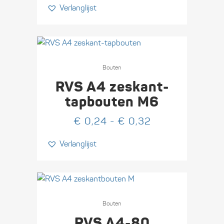
Verlanglijst
gekozen
worden
op
de
Dit
productpagina
product
Bouten
heeft
RVS A4 zeskant­
meerdere
tapbouten M6
variaties.
Prijsklasse:
€
0,24
-
€
0,32
Deze
€ 0,24
optie
Verlanglijst
tot
kan
€ 0,32
gekozen
worden
op
Dit
de
product
Bouten
productpagina
heeft
RVS A4-80