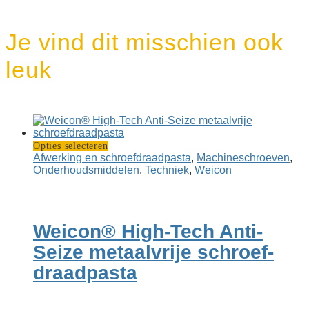
Je vind dit misschien ook
leuk
Dit
Opties selecteren
product
Afwerking en schroef­draad­pasta
,
Machine­schroeven
,
heeft
Onderhouds­middelen
,
Techniek
,
Weicon
meerdere
variaties.
Deze
optie
Weicon® High-Tech Anti-
kan
gekozen
Seize metaalvrije schroef­
worden
draad­pasta
op
de
productpagina