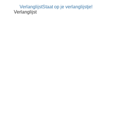
€ 0,19
Verlanglijst
Staat op je verlanglijstje!
tot
Verlanglijst
€ 11,95