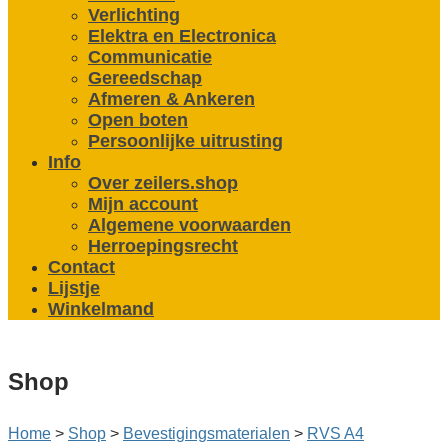
Verlichting
Elektra en Electronica
Communicatie
Gereedschap
Afmeren & Ankeren
Open boten
Persoonlijke uitrusting
Info
Over zeilers.shop
Mijn account
Algemene voorwaarden
Herroepingsrecht
Contact
Lijstje
Winkelmand
Shop
Home
>
Shop
>
Bevestigings­­materialen
>
RVS A4