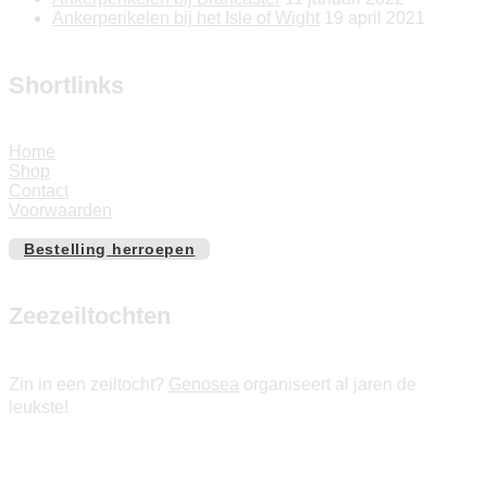
Ankerperikelen bij het Isle of Wight
19 april 2021
Shortlinks
Home
Shop
Contact
Voorwaarden
Bestelling herroepen
Zeezeiltochten
Zin in een zeiltocht?
Genosea
organiseert al jaren de
leukste!