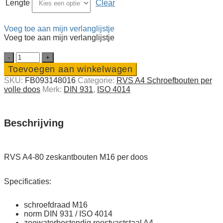
Lengte
Clear
Voeg toe aan mijn verlanglijstje
Voeg toe aan mijn verlanglijstje
RVS
A4-
Toevoegen aan winkelwagen
80
SKU:
FB093148016
Categorie:
RVS A4 Schroefbouten per
zeskant­
volle doos
Merk:
DIN 931
,
ISO 4014
bouten
M16
per
doos
Beschrijving
quantity
RVS A4-80 zeskantbouten M16 per doos
Specificaties:
schroefdraad M16
norm DIN 931 / ISO 4014
zeewaterbestendig roestvaststaal A4