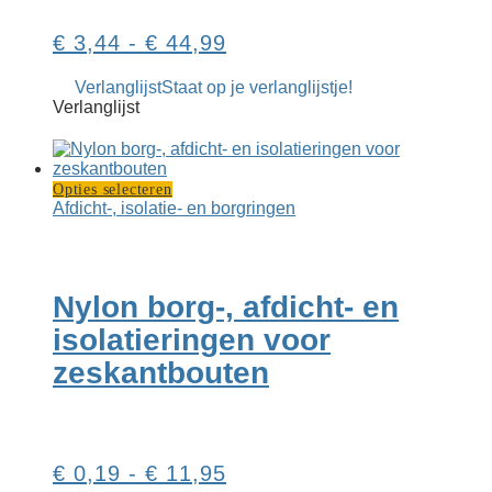
Prijsklasse:
€
3,44
-
€
44,99
€ 3,44
Verlanglijst
Staat op je verlanglijstje!
tot
Verlanglijst
€ 44,99
Dit
Opties selecteren
product
Afdicht-, isolatie- en borgringen
heeft
meerdere
variaties.
Deze
Nylon borg-, afdicht- en
optie
kan
isolatieringen voor
gekozen
zeskantbouten
worden
op
de
productpagina
Prijsklasse:
€
0,19
-
€
11,95