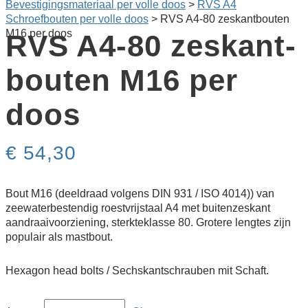
Bevestigingsmateriaal per volle doos
>
RVS A4
Schroefbouten per volle doos
>
RVS A4-80 zeskant­bouten
M16 per doos
RVS A4-80 zeskant­
bouten M16 per
doos
€
54,30
Bout M16 (deeldraad volgens DIN 931 / ISO 4014)) van
zeewaterbestendig roestvrijstaal A4 met buitenzeskant
aandraaivoorziening, sterkteklasse 80. Grotere lengtes zijn
populair als mastbout.
Hexagon head bolts / Sechskantschrauben mit Schaft.