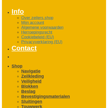
Info
Over zeilers.shop
Mijn account
Algemene voorwaarden
Herroepingsrecht
Cookiebeleid (EU)
Privacyverklaring (EU)
Contact
Shop
Navigatie
Zeilkleding
Veiligheid
Blokken
Beslag
Bevestigings­­materialen
Sluitingen
Touwwerk