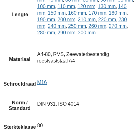
100 mm
,
110 mm
,
120 mm
,
130 mm
,
140
mm
,
150 mm
,
160 mm
,
170 mm
,
180 mm
,
Lengte
190 mm
,
200 mm
,
210 mm
,
220 mm
,
230
mm
,
240 mm
,
250 mm
,
260 mm
,
270 mm
,
280 mm
,
290 mm
,
300 mm
A4-80, RVS, Zeewaterbestendig
Materiaal
roestvaststaal A4
M16
Schroefdraad
Norm /
DIN 931, ISO 4014
Standard
80
Sterkteklasse