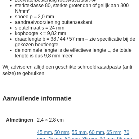
sterkteklasse 80, sterkte groter dan of gelijk aan 800
N/mm²
spoed p = 2,0 mm
aandraaivoorziening buitenzeskant
sleutelmaat s = 24 mm
kophoogte k = 9,82 mm
draadlengte b = 38 / 44 / 57 mm – zie specificatie bij de
gekozen boutlengte
de nominale lengte is de effectieve lengte L, de totale
lengte is dus 9,8 mm meer
Wij adviseren altijd een geschikte schroefdraaadpasta (anti
seize) te gebruiken.
Aanvullende informatie
Afmetingen
2,4 × 2,8 cm
45 mm
,
50 mm
,
55 mm
,
60 mm
,
65 mm
,
70
mm
,
75 mm
,
80 mm
,
85 mm
,
90 mm
,
95 mm
,