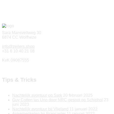
Sara Mansveltweg 30
6874 CC Wolfheze
info@zeilers.shop
+31 6 10 40 21 08
KvK 09087555
Tips & Tricks
Nachtelijk avontuur op Sark
20 februari 2025
Guy Cotten tas Uno door NRC gespot op Schiphol
23
juni 2023
Nachtelijk avontuur bij Vlieland
11 januari 2022
Ankerperikelen bij Brancaster
11 januari 2022