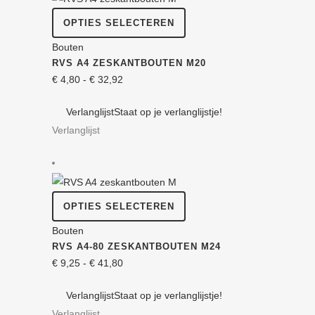
op
Dit
de
OPTIES SELECTEREN
product
productpagina
Bouten
heeft
RVS A4 ZESKANT­BOUTEN M20
meerdere
Prijsklasse:
€
4,80
-
€
32,92
variaties.
€ 4,80
Deze
Verlanglijst
Staat op je verlanglijstje!
tot
optie
Verlanglijst
€ 32,92
kan
gekozen
worden
op
Dit
OPTIES SELECTEREN
de
product
Bouten
productpagina
heeft
RVS A4-80 ZESKANT­BOUTEN M24
meerdere
Prijsklasse:
€
9,25
-
€
41,80
variaties.
€ 9,25
Deze
Verlanglijst
Staat op je verlanglijstje!
tot
optie
Verlanglijst