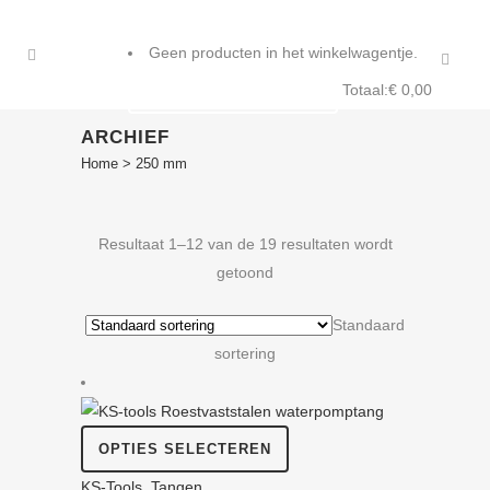
0
Geen producten in het winkelwagentje.
Totaal:
€
0,00
WINKELWAGENTJE
ARCHIEF
Home
>
250 mm
Resultaat 1–12 van de 19 resultaten wordt
getoond
Standaard
sortering
Dit
OPTIES SELECTEREN
product
KS-Tools
,
Tangen