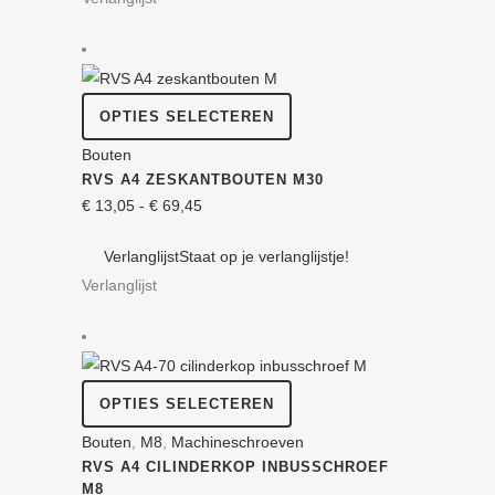
€ 41,80
kan
gekozen
worden
op
Dit
OPTIES SELECTEREN
de
product
Bouten
productpagina
heeft
RVS A4 ZESKANT­BOUTEN M30
meerdere
Prijsklasse:
€
13,05
-
€
69,45
variaties.
€ 13,05
Deze
Verlanglijst
Staat op je verlanglijstje!
tot
optie
Verlanglijst
€ 69,45
kan
gekozen
worden
op
Dit
OPTIES SELECTEREN
de
product
Bouten
,
M8
,
Machine­schroeven
productpagina
heeft
RVS A4 CILINDERKOP INBUS­SCHROEF
meerdere
M8