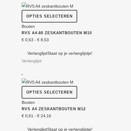
worden
op
Dit
OPTIES SELECTEREN
de
product
Bouten
productpagina
heeft
RVS A4-80 ZESKANT­BOUTEN M10
meerdere
Prijsklasse:
€
0,63
-
€
8,53
variaties.
€ 0,63
Deze
Verlanglijst
Staat op je verlanglijstje!
tot
optie
Verlanglijst
€ 8,53
kan
gekozen
worden
op
Dit
OPTIES SELECTEREN
de
product
Bouten
productpagina
heeft
RVS A4 ZESKANT­BOUTEN M12
meerdere
Prijsklasse:
€
0,61
-
€
24,16
variaties.
€ 0,61
Deze
Verlanglijst
Staat op je verlanglijstje!
tot