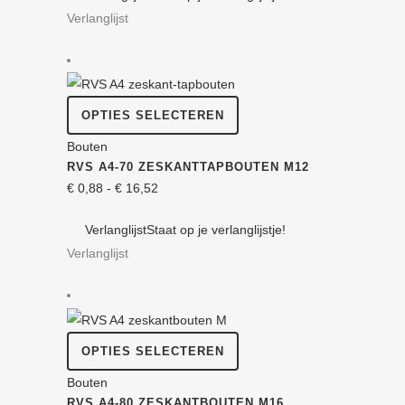
optie
Verlanglijst
€ 24,16
kan
gekozen
worden
op
Dit
OPTIES SELECTEREN
de
product
Bouten
productpagina
heeft
RVS A4-70 ZESKANT­TAPBOUTEN M12
meerdere
Prijsklasse:
€
0,88
-
€
16,52
variaties.
€ 0,88
Deze
Verlanglijst
Staat op je verlanglijstje!
tot
optie
Verlanglijst
€ 16,52
kan
gekozen
worden
op
Dit
OPTIES SELECTEREN
de
product
Bouten
productpagina
heeft
RVS A4-80 ZESKANT­BOUTEN M16