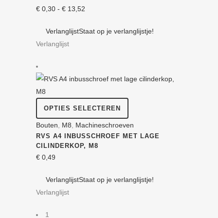
variaties.
Prijsklasse:
€
0,30
-
€
13,52
Deze
€ 0,30
Verlanglijst
Staat op je verlanglijstje!
optie
tot
Verlanglijst
kan
€ 13,52
gekozen
worden
op
de
Dit
productpagina
OPTIES SELECTEREN
product
Bouten
,
M8
,
Machine­schroeven
heeft
RVS A4 INBUS­SCHROEF MET LAGE
meerdere
CILINDERKOP, M8
variaties.
€
0,49
Deze
Verlanglijst
Staat op je verlanglijstje!
optie
Verlanglijst
kan
gekozen
1
worden