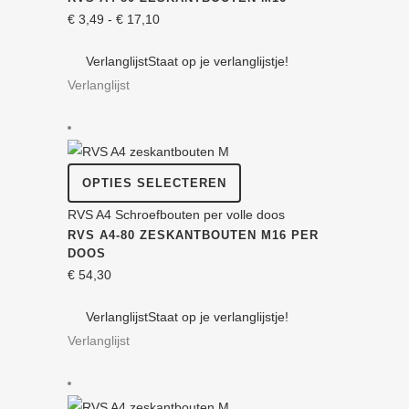
meerdere
Prijsklasse:
€
3,49
-
€
17,10
variaties.
€ 3,49
Deze
Verlanglijst
Staat op je verlanglijstje!
tot
optie
Verlanglijst
€ 17,10
kan
gekozen
worden
op
Dit
OPTIES SELECTEREN
de
product
RVS A4 Schroefbouten per volle doos
productpagina
heeft
RVS A4-80 ZESKANT­BOUTEN M16 PER
meerdere
DOOS
variaties.
€
54,30
Deze
Verlanglijst
Staat op je verlanglijstje!
optie
Verlanglijst
kan
gekozen
worden