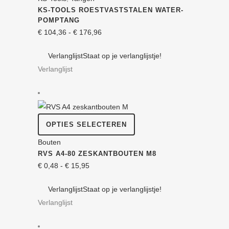
heeft
KS-TOOLS ROEST­VAST­STALEN WATER­
meerdere
POMP­TANG
variaties.
Prijsklasse:
€
104,36
-
€
176,96
Deze
€ 104,36
Verlanglijst
Staat op je verlanglijstje!
optie
tot
Verlanglijst
kan
€ 176,96
gekozen
worden
op
Dit
de
OPTIES SELECTEREN
product
productpagina
Bouten
heeft
RVS A4-80 ZESKANT­BOUTEN M8
meerdere
Prijsklasse:
€
0,48
-
€
15,95
variaties.
€ 0,48
Deze
Verlanglijst
Staat op je verlanglijstje!
tot
optie
Verlanglijst
€ 15,95
kan
gekozen